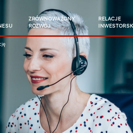
ZRÓWNOWAŻONY
RELACJE
NESU
ROZWÓJ
INWESTORSK
cję