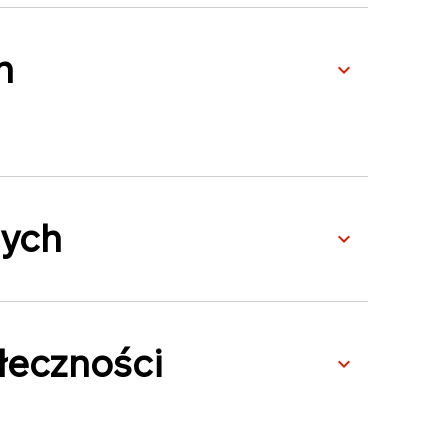
n
nych
łeczności