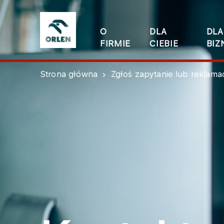
O
DLA
DLA
FIRMIE
CIEBIE
BIZ
Strona główna
Zgłoś zapytanie lub reklama