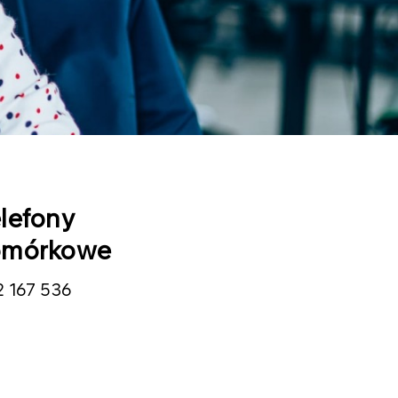
lefony
omórkowe
2 167 536