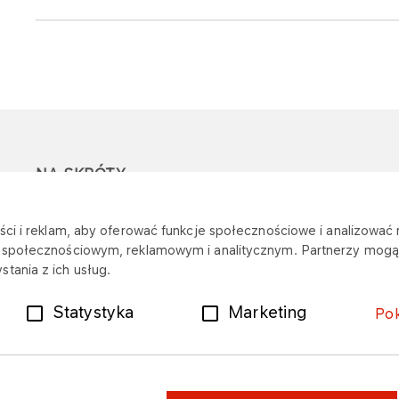
NA SKRÓTY
Ostrzeżenie przed
Przetargi
Z
ci i reklam, aby oferować funkcje społecznościowe i analizować r
oszustwami
r
m społecznościowym, reklamowym i analitycznym. Partnerzy mogą 
Dotacje
tania z ich usług.
Mapa stacji
Plany zakupowe
Statystyka
Marketing
Po