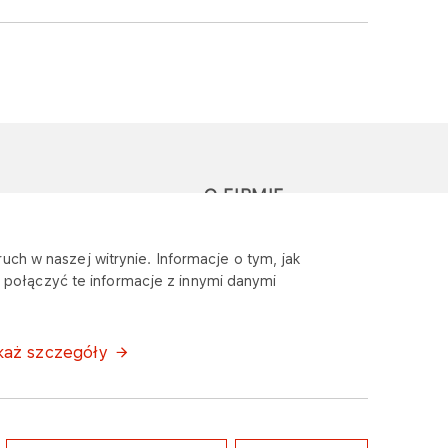
O FIRMIE
głoś zapytanie lub
Sponsoring
uch w naszej witrynie. Informacje o tym, jak
eklamację
połączyć te informacje z innymi danymi
Wymagania
bezpieczeństwa
każ szczegóły