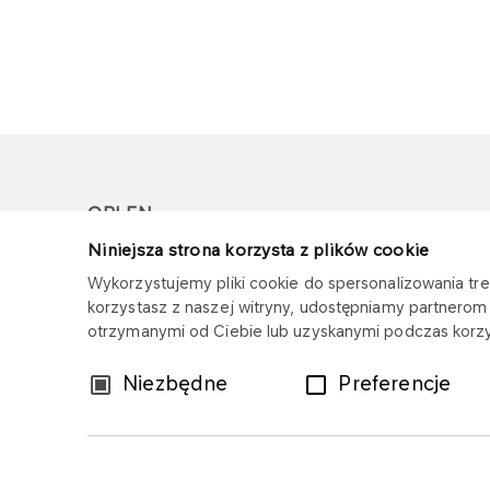
ORLEN
Niniejsza strona korzysta z plików cookie
Copyright © 1996-2026
Wykorzystujemy pliki cookie do spersonalizowania treś
Wszystkie prawa zastrzeżone
korzystasz z naszej witryny, udostępniamy partnero
otrzymanymi od Ciebie lub uzyskanymi podczas korzys
Wybór
Niezbędne
Preferencje
zgody