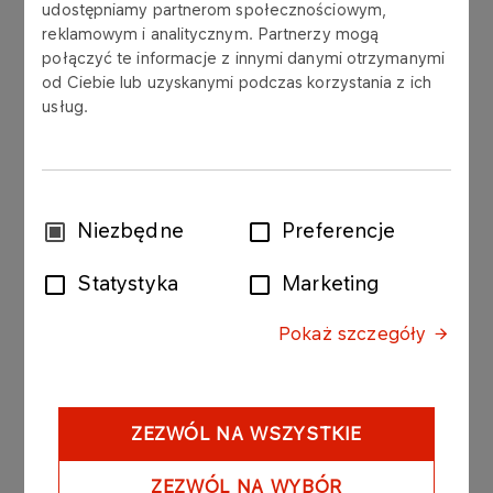
udostępniamy partnerom społecznościowym,
reklamowym i analitycznym. Partnerzy mogą
połączyć te informacje z innymi danymi otrzymanymi
DLA BIZNESU
od Ciebie lub uzyskanymi podczas korzystania z ich
Projekty inwestycyjne
usług.
Więcej
Wybór
Niezbędne
Preferencje
zgody
Statystyka
Marketing
Pokaż szczegóły
ZEZWÓL NA WSZYSTKIE
DLA BIZNESU
ZEZWÓL NA WYBÓR
Projekty B+R