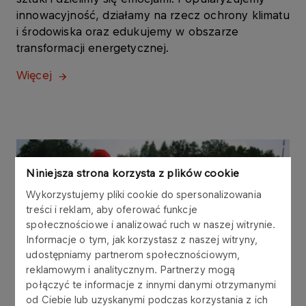
innowacyjność, działamy na rzecz ochrony klimatu
i środowiska oraz edukujemy w obszarze
transformacji energetycznej.
Więcej
Niniejsza strona korzysta z plików cookie
Wykorzystujemy pliki cookie do spersonalizowania
treści i reklam, aby oferować funkcje
społecznościowe i analizować ruch w naszej witrynie.
Informacje o tym, jak korzystasz z naszej witryny,
udostępniamy partnerom społecznościowym,
WSPIERAMY
reklamowym i analitycznym. Partnerzy mogą
połączyć te informacje z innymi danymi otrzymanymi
Działania społeczne
od Ciebie lub uzyskanymi podczas korzystania z ich