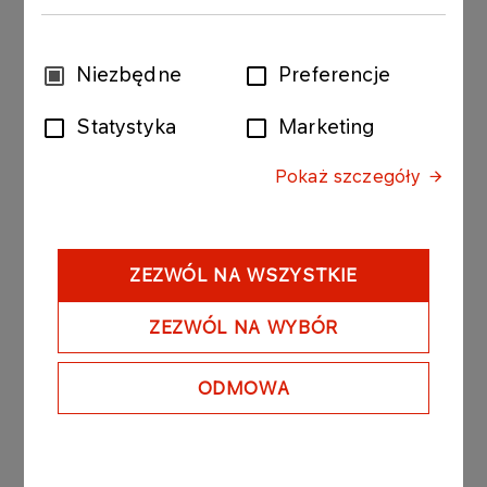
Wybór
Niezbędne
Preferencje
zgody
Statystyka
Marketing
Pokaż szczegóły
ZEZWÓL NA WSZYSTKIE
ZEZWÓL NA WYBÓR
WSPIERAMY
Zawnioskuj o sponsoring
ODMOWA
Więcej