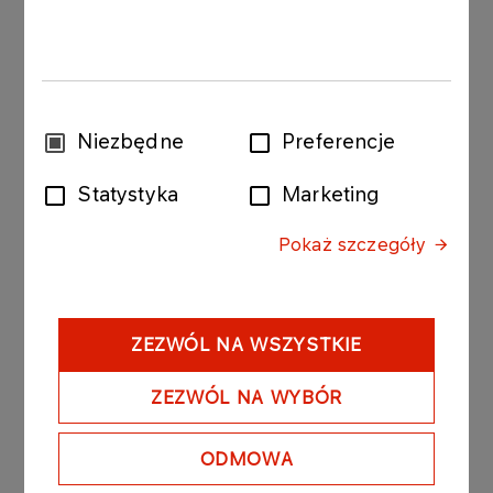
Społeczności
Wybór
Niezbędne
Preferencje
Odpowiedzialny biznes powinien wspierać
zgody
społeczeństwo. Grupa ORLEN konsekwentnie
Statystyka
Marketing
dąży do tego, by jak najlepiej wywiązywać się z
roli nie tylko odpowiedzialnego przedsiębiorcy i
Pokaż szczegóły
pracodawcy, lecz także dobrego sąsiada.
Więcej
ZEZWÓL NA WSZYSTKIE
ZEZWÓL NA WYBÓR
ODMOWA