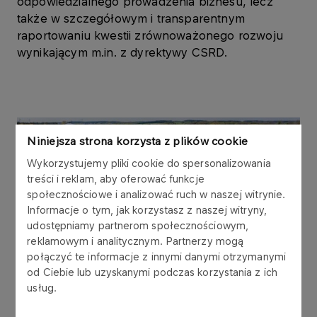
odpowiedzialnego prowadzenia biznesu, lecz
także w szczegółowym i transparentnym
raportowaniu kwestii zrównoważonego rozwoju
wynikającym m.in. z dyrektywy CSRD.
Niniejsza strona korzysta z plików cookie
Wykorzystujemy pliki cookie do spersonalizowania
treści i reklam, aby oferować funkcje
społecznościowe i analizować ruch w naszej witrynie.
Informacje o tym, jak korzystasz z naszej witryny,
udostępniamy partnerom społecznościowym,
reklamowym i analitycznym. Partnerzy mogą
Klimat
połączyć te informacje z innymi danymi otrzymanymi
od Ciebie lub uzyskanymi podczas korzystania z ich
Zarządzanie kwestiami klimatu jest kluczowym
usług.
elementem zrównoważonego rozwoju w Grupie