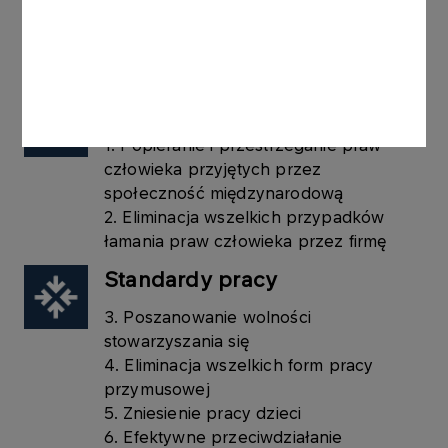
Zrównoważonego Rozwoju ONZ w swoich
działaniach biznesowych, strategii oraz politykach
korporacyjnych.
Prawa człowieka
1. Popieranie i przestrzeganie praw
człowieka przyjętych przez
społeczność międzynarodową
2. Eliminacja wszelkich przypadków
łamania praw człowieka przez firmę
Standardy pracy
3. Poszanowanie wolności
stowarzyszania się
4. Eliminacja wszelkich form pracy
przymusowej
5. Zniesienie pracy dzieci
6. Efektywne przeciwdziałanie