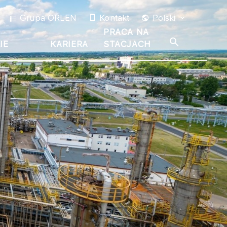
Grupa ORLEN
Kontakt
Polski
PRACA NA
IE
KARIERA
STACJACH