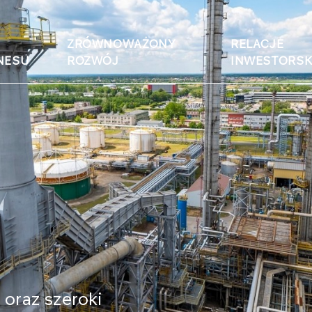
ZRÓWNOWAŻONY
RELACJE
NESU
ROZWÓJ
INWESTORSK
oraz szeroki