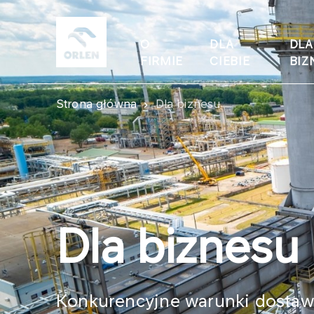
O
DLA
DLA
FIRMIE
CIEBIE
BIZ
Strona główna
Dla biznesu
Dla biznesu
Konkurencyjne warunki dostaw 