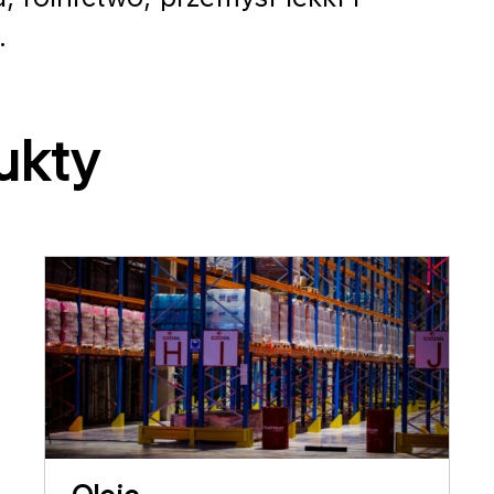
.
ukty