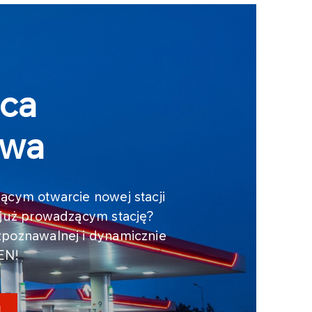
ca
owa
ącym otwarcie nowej stacji
 już prowadzącym stację?
zpoznawalnej i dynamicznie
LEN!
J