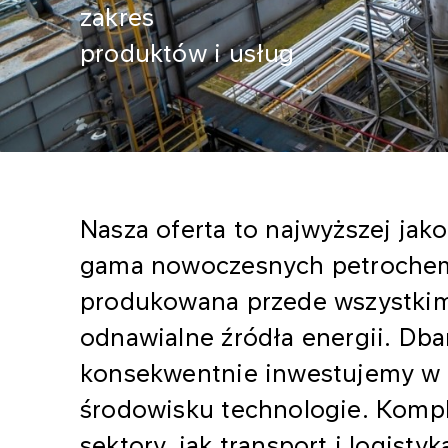
zakres
produktów i usług
Nasza oferta to najwyższej jako
gama nowoczesnych petrochemi
produkowana przede wszystkim
odnawialne źródła energii. Dba
konsekwentnie inwestujemy w 
środowisku technologie. Komp
sektory, jak transport i logistyk