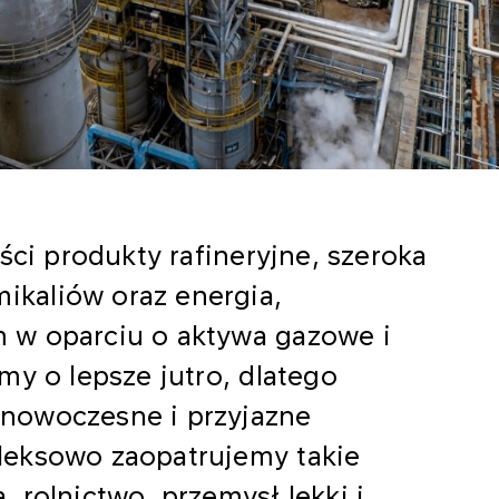
ści produkty rafineryjne, szeroka
kaliów oraz energia,
 w oparciu o aktywa gazowe i
my o lepsze jutro, dlatego
nowoczesne i przyjazne
leksowo zaopatrujemy takie
a, rolnictwo, przemysł lekki i