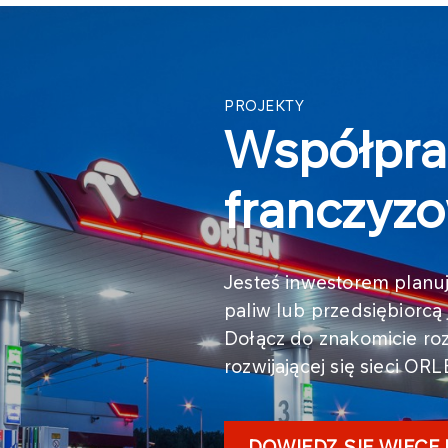
PROJEKTY
Współpra
franczyz
Jesteś inwestorem planuj
paliw lub przedsiębiorcą
Dołącz do znakomicie ro
rozwijającej się sieci OR
DOWIEDZ SIĘ WIĘCE