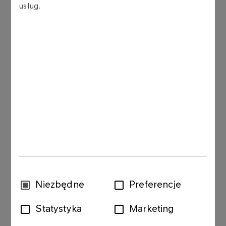
usług.
zmniejszenie ilość zużytego papieru z
pozytywnym wpływem na środowisko
naturalne.
Jeśli jesteś odbiorcą faktur wystawianych przez
ORLEN, prosimy o zapoznanie się z poniższą
dokumentacją. Korzystanie z aplikacji jest
darmowe, po akceptacji regulaminu i podpisaniu
oświadczenia.
Regulamin
Rulesbook
Oświadczenie o akceptacji e-Faktura
Wybór
Niezbędne
Preferencje
zgody
e-Invoice customer declaration
Statystyka
Marketing