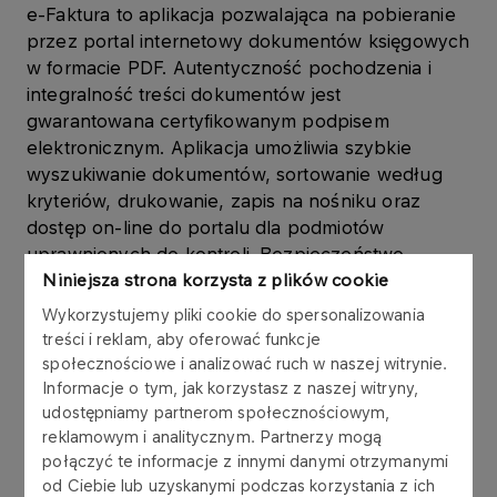
e-Faktura to aplikacja pozwalająca na pobieranie
przez portal internetowy dokumentów księgowych
w formacie PDF. Autentyczność pochodzenia i
integralność treści dokumentów jest
gwarantowana certyfikowanym podpisem
elektronicznym. Aplikacja umożliwia szybkie
wyszukiwanie dokumentów, sortowanie według
kryteriów, drukowanie, zapis na nośniku oraz
dostęp on-line do portalu dla podmiotów
uprawnionych do kontroli. Bezpieczeństwo
danych jest chronione loginem i hasłem.
Niniejsza strona korzysta z plików cookie
Wykorzystujemy pliki cookie do spersonalizowania
Korzystanie z e-Faktury to m.in.:
treści i reklam, aby oferować funkcje
społecznościowe i analizować ruch w naszej witrynie.
gwarancja bezpieczeństwa i terminowość
Informacje o tym, jak korzystasz z naszej witryny,
udostępniamy partnerom społecznościowym,
dostarczenia dokumentów,
reklamowym i analitycznym. Partnerzy mogą
szybki i wygodny dostęp do faktur z
połączyć te informacje z innymi danymi otrzymanymi
dowolnego miejsca,
od Ciebie lub uzyskanymi podczas korzystania z ich