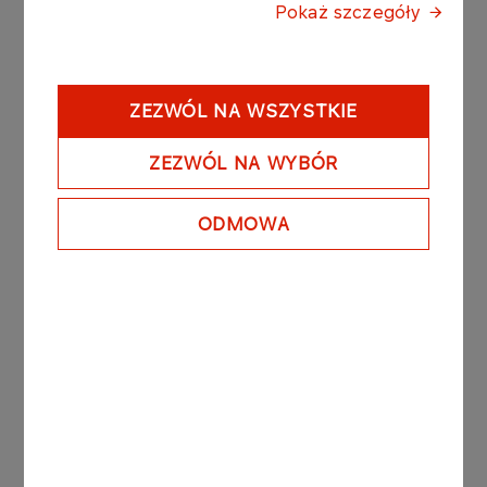
PRZEJDŹ DO E-FAKTURY
Pokaż szczegóły
Kontakt
ZEZWÓL NA WSZYSTKIE
ZEZWÓL NA WYBÓR
E-mail:
efaktura.hurt@orlen.pl
ODMOWA
Tel: (24) 256 62 25
Tel: (24) 256 62 28
Dla dostawców ORLEN
Jeśli jesteś naszym dostawcą i chcesz wystawiać