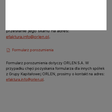
dla ORLEN dokumenty księgowe w formie
elektronicznej, zapoznaj się z plikiem "formularz
porozumienia" poniżej, a w szczególności z
warunkami dołączonej do niego instrukcji. Prosimy
o wypełnienie i podpisanie formularza oraz
przesłanie jego skanu na adres:
efaktura.info@orlen.pl
.
Formularz porozumienia
Formularz porozumienia dotyczy ORLEN S.A. W
przypadku chęci pozyskania formularza dla innych spółek
z Grupy Kapitałowej ORLEN, prosimy o kontakt na adres:
efaktura.info@orlen.pl
.