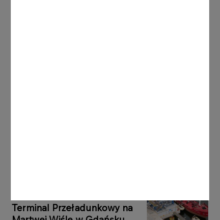
Szczegóły akcji promocyjnej są dostępne w
regulaminie na
ORLEN Charge
.
Materiały prasowe:
ORLENCharge1.JPG
ORLENCharge2.JPG
Inne aktualności
KOMUNIKATY
05.08.2026
PRASOWE
ORLEN uruchomił Morski
Terminal Przeładunkowy na
Martwej Wiśle w Gdańsku.