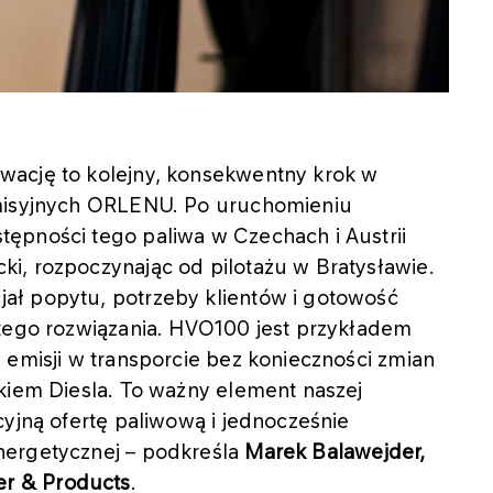
wację to kolejny, konsekwentny krok w
emisyjnych ORLENU. Po uruchomieniu
ępności tego paliwa w Czechach i Austrii
i, rozpoczynając od pilotażu w Bratysławie.
ał popytu, potrzeby klientów i gotowość
 tego rozwiązania. HVO100 jest przykładem
 emisji w transporcie bez konieczności zmian
kiem Diesla. To ważny element naszej
cyjną ofertę paliwową i jednocześnie
nergetycznej – podkreśla
Marek Balawejder,
r & Products
.