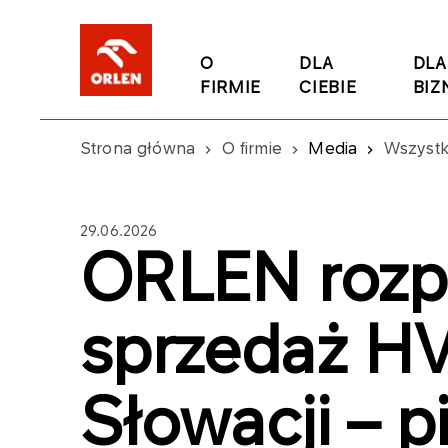
O
DLA
DLA
FIRMIE
CIEBIE
BIZ
Strona główna
O firmie
Media
Wszystk
29.06.2026
ORLEN rozp
sprzedaż H
Słowacji – p