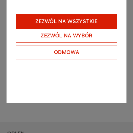
Przedmiotowy aneks został zawarty w treści
uprzednio uzgodnionej z KT, opisanej co do
ZEZWÓL NA WSZYSTKIE
istotnych elementów w raporcie bieżącym nr
31/2018.
ZEZWÓL NA WYBÓR
Podstawa prawna:
ODMOWA
Art. 17 ust. 1 MAR - informacje poufne