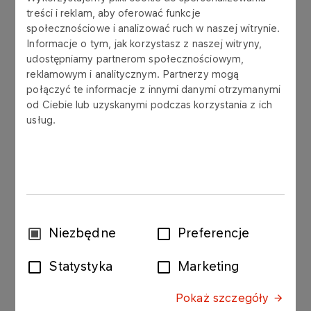
treści i reklam, aby oferować funkcje
społecznościowe i analizować ruch w naszej witrynie.
Informacje o tym, jak korzystasz z naszej witryny,
Nawiązując do raportu bieżącego nr 31/2018 z
udostępniamy partnerom społecznościowym,
dnia 31.10.2018 roku, Zarząd Grupy LOTOS S.A.
reklamowym i analitycznym. Partnerzy mogą
(„Emitenta”) informuje o podpisaniu w dniu 4
połączyć te informacje z innymi danymi otrzymanymi
grudnia 2018 roku przez spółkę zależną Emitenta,
od Ciebie lub uzyskanymi podczas korzystania z ich
LOTOS Asfalt Sp. z o.o. oraz KT - Kinetics
usług.
Technology S.p.A. („KT”) aneksu do umowy na
projektowanie techniczne, dostawy oraz budowę
głównych instalacji Projektu EFRA, opisanego w
przedmiotowym raporcie bieżącym.
Zarząd Emitenta wskazuje, iż zawarcie
przedmiotowego aneksu zostało poprzedzone
Wybór
Niezbędne
Preferencje
uzyskaniem przez LOTOS Asfalt Sp. z o.o.
zgody
wszystkich niezbędnych zgód i zezwoleń, w tym
Statystyka
Marketing
zgody konsorcjum instytucji finansujących projekt
EFRA.
Pokaż szczegóły