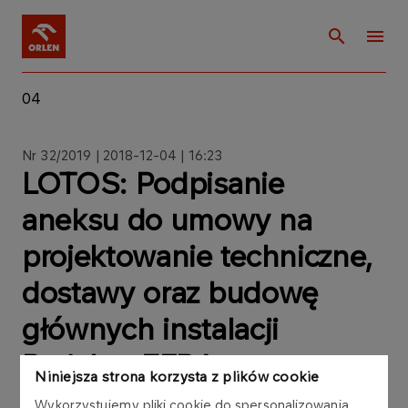
04
Nr 32/2019 | 2018-12-04 | 16:23
LOTOS: Podpisanie
aneksu do umowy na
projektowanie techniczne,
dostawy oraz budowę
głównych instalacji
Projektu EFRA
Niniejsza strona korzysta z plików cookie
Wykorzystujemy pliki cookie do spersonalizowania