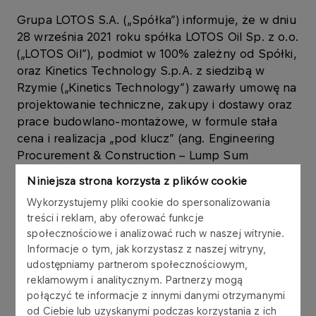
Grupa LOTOS S.A. („Spółka”) informuje, że w dniu
28 września 2021 roku spółka LOTOS Oil Sp. z o.o.
(„LOTOS Oil”), podmiot w 100% zależny od Spółki,
oraz Kinetics Technology S.p.A. z siedzibą w
Rzymie („Kinetics Technology”) zawarły umowę na
projektowanie techniczne, zakupy i dostawy oraz
prace budowlano-montażowe, w formule stała
cena i realizacja „pod klucz” (ang. Engineering
Procurement & Construction – Lump Sum
Turnkey; „EPC-LSTK”) dla całego zakresu
Niniejsza strona korzysta z plików cookie
technicznego przedsięwzięcia inwestycyjnego pt.
Wykorzystujemy pliki cookie do spersonalizowania
Projekt „Hydrokrakingowy Blok Olejowy” („Projekt
treści i reklam, aby oferować funkcje
HBO”). W zakres Projektu HBO wchodzą między
społecznościowe i analizować ruch w naszej witrynie.
innymi: (i) budowa nowych obiektów – instalacja
Informacje o tym, jak korzystasz z naszej witryny,
hydrokrakingu, wykorzystująca procesy
udostępniamy partnerom społecznościowym,
odparafinowania katalitycznego i uwodornienia, na
reklamowym i analitycznym. Partnerzy mogą
licencji udzielonej przez Chevron Lummus Global;
połączyć te informacje z innymi danymi otrzymanymi
parki zbiorników wsadu i produktów instalacji;
od Ciebie lub uzyskanymi podczas korzystania z ich