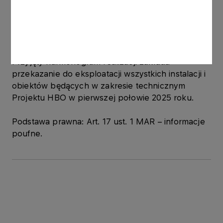
Postanowienia umowy EPC-LSTK nie odbiegają od
postanowień powszechnie stosowanych w tego
typu umowach.
Przyjęty harmonogram realizacji zakłada
przekazanie do eksploatacji wszystkich instalacji i
obiektów będących w zakresie technicznym
Projektu HBO w pierwszej połowie 2025 roku.
Podstawa prawna: Art. 17 ust. 1 MAR – informacje
poufne.