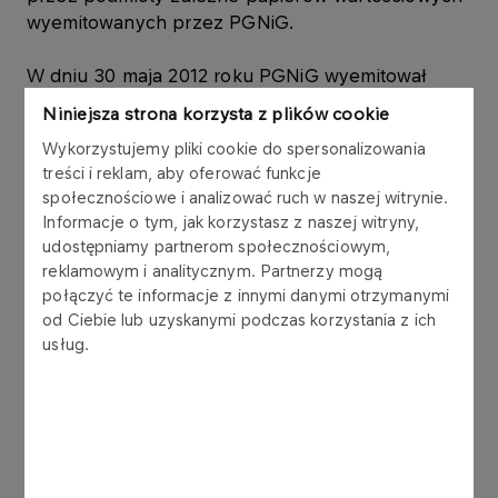
wyemitowanych przez PGNiG.
W dniu 30 maja 2012 roku PGNiG wyemitował
obligacje ("Obligacje") w ramach Programu Emisji
Niniejsza strona korzysta z plików cookie
Obligacji Krótkoterminowych z dnia 1 grudnia 2010
Wykorzystujemy pliki cookie do spersonalizowania
roku ("Program"). Łączna wartość nominalna
treści i reklam, aby oferować funkcje
Obligacji wynosi 70.000.000,00 zł (słownie:
społecznościowe i analizować ruch w naszej witrynie.
siedemdziesiąt milionów złotych), w tym:
Informacje o tym, jak korzystasz z naszej witryny,
udostępniamy partnerom społecznościowym,
- Emisja 700 obligacji o łącznej wartości
reklamowym i analitycznym. Partnerzy mogą
70.000.000,00 zł (słownie: siedemdziesiąt milionów
połączyć te informacje z innymi danymi otrzymanymi
złotych) z datą wykupu w dniu 2 lipca 2012 roku, o
od Ciebie lub uzyskanymi podczas korzystania z ich
rentowności 5,52% w skali roku, została objęta
usług.
przez Karpacką Spółkę Gazownictwa Sp. z o.o., w
której PGNiG posiada udziały stanowiące 100%
kapitału zakładowego, uprawniające do
wykonania 100% ogólnej liczby głosów na
Zgromadzeniu Wspólników.