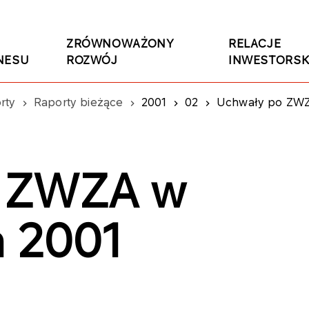
ZRÓWNOWAŻONY
RELACJE
NESU
ROZWÓJ
INWESTORSK
rty
Raporty bieżące
2001
02
Uchwały po ZWZA
o ZWZA w
a 2001