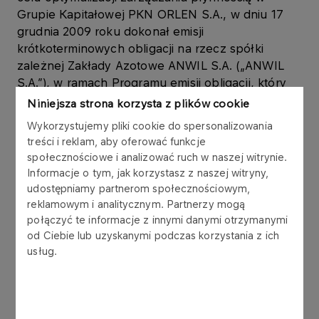
Grupie Kapitałowej PKN ORLEN S.A., w dniu 17
grudnia 2009 roku dokonał emisji
krótkoterminowych obligacji na rzecz spółki
zależnej Zakłady Azotowe ANWIL S.A. („ANWIL
S.A.”), w ramach Programu emisji obligacji, który
Emitent podpisał z konsorcjum 6 banków w
Niniejsza strona korzysta z plików cookie
listopadzie 2006 roku.
Wykorzystujemy pliki cookie do spersonalizowania
treści i reklam, aby oferować funkcje
Obligacje są wykorzystywane w zarządzaniu
społecznościowe i analizować ruch w naszej witrynie.
kapitałem obrotowym Grupy Kapitałowej PKN
Informacje o tym, jak korzystasz z naszej witryny,
ORLEN S.A.
udostępniamy partnerom społecznościowym,
reklamowym i analitycznym. Partnerzy mogą
Obligacje zostały wyemitowane zgodnie z ustawą
połączyć te informacje z innymi danymi otrzymanymi
od Ciebie lub uzyskanymi podczas korzystania z ich
z dnia 29 czerwca 1995 r. o obligacjach (tekst
usług.
jednolity: Dz.U. z 2001 r. Nr 120, poz. 1300 z późn.
zm.), w złotych polskich, jako papiery wartościowe
na okaziciela, zdematerializowane,
niezabezpieczone, zerokuponowe. Wykup