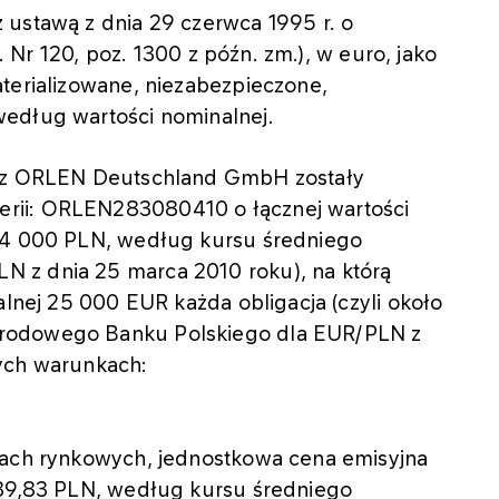
 ustawą z dnia 29 czerwca 1995 r. o
r. Nr 120, poz. 1300 z późn. zm.), w euro, jako
terializowane, niezabezpieczone,
według wartości nominalnej.
zez ORLEN Deutschland GmbH zostały
rii: ORLEN283080410 o łącznej wartości
804 000 PLN, według kursu średniego
 z dnia 25 marca 2010 roku), na którą
alnej 25 000 EUR każda obligacja (czyli około
arodowego Banku Polskiego dla EUR/PLN z
cych warunkach:
kach rynkowych, jednostkowa cena emisyjna
239,83 PLN, według kursu średniego