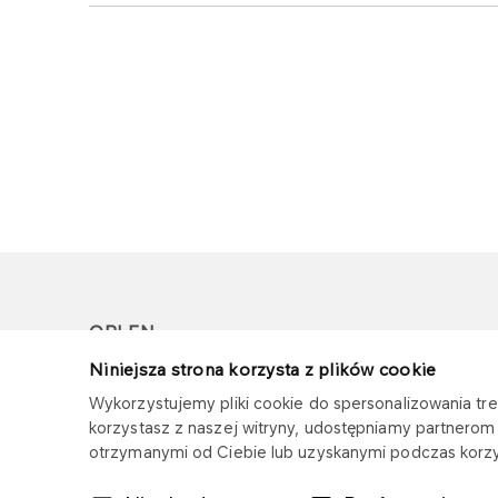
ORLEN
Niniejsza strona korzysta z plików cookie
Copyright © 1996-2026
Wykorzystujemy pliki cookie do spersonalizowania treś
Wszystkie prawa zastrzeżone
korzystasz z naszej witryny, udostępniamy partnero
otrzymanymi od Ciebie lub uzyskanymi podczas korzys