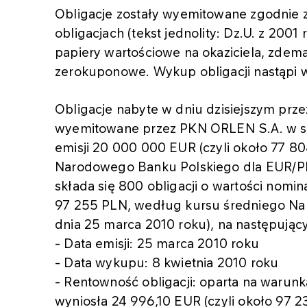
Obligacje zostały wyemitowane zgodnie z
obligacjach (tekst jednolity: Dz.U. z 2001 
papiery wartościowe na okaziciela, zdema
zerokuponowe. Wykup obligacji nastąpi 
Obligacje nabyte w dniu dzisiejszym pr
wyemitowane przez PKN ORLEN S.A. w se
emisji 20 000 000 EUR (czyli około 77 
Narodowego Banku Polskiego dla EUR/PLN
składa się 800 obligacji o wartości nomin
97 255 PLN, według kursu średniego N
dnia 25 marca 2010 roku), na następują
- Data emisji: 25 marca 2010 roku
- Data wykupu: 8 kwietnia 2010 roku
- Rentowność obligacji: oparta na warun
wyniosła 24 996,10 EUR (czyli około 97 