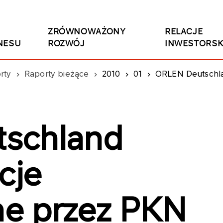
ZRÓWNOWAŻONY
RELACJE
NESU
ROZWÓJ
INWESTORSK
rty
Raporty bieżące
2010
01
ORLEN Deutschland 
schland
cje
e przez PKN