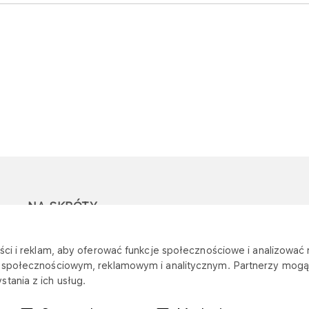
NA SKRÓTY
Ostrzeżenie przed
Przetargi
Z
ci i reklam, aby oferować funkcje społecznościowe i analizować r
oszustwami
r
m społecznościowym, reklamowym i analitycznym. Partnerzy mogą 
Dotacje
tania z ich usług.
Mapa stacji
Plany zakupowe