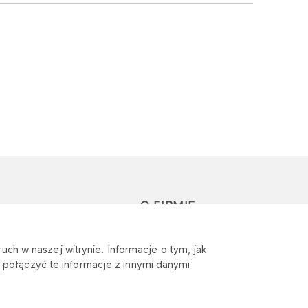
O FIRMIE
głoś zapytanie lub
Sponsoring
uch w naszej witrynie. Informacje o tym, jak
eklamację
połączyć te informacje z innymi danymi
Wymagania
bezpieczeństwa