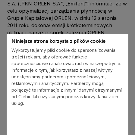
S.A. („PKN ORLEN S.A.”, „Emitent”) informuje, że w
celu optymalizacji zarządzania płynnością w
Grupie Kapitałowej ORLEN, w dniu 12 sierpnia
2011 roku dokonał emisji krótkoterminowych
obligacji na rzecz spółki zależnej ORLEN
PetroCentrum Sp. z o.o. („ORLEN PetroCentrum”),
Niniejsza strona korzysta z plików cookie
w ramach Programu emisji obligacji, który Emitent
Wykorzystujemy pliki cookie do spersonalizowania
podpisał z konsorcjum 6 banków w listopadzie
treści i reklam, aby oferować funkcje
2006 roku.
społecznościowe i analizować ruch w naszej witrynie.
Informacje o tym, jak korzystasz z naszej witryny,
Obligacje są wykorzystywane w zarządzaniu
udostępniamy partnerom społecznościowym,
kapitałem obrotowym Grupy Kapitałowej ORLEN.
reklamowym i analitycznym. Partnerzy mogą
połączyć te informacje z innymi danymi otrzymanymi
od Ciebie lub uzyskanymi podczas korzystania z ich
Obligacje zostały wyemitowane zgodnie z ustawą
usług.
z dnia 29 czerwca 1995 r. o obligacjach (tekst
jednolity: Dz.U. z 2001 r. Nr 120, poz. 1300 z późn.
zm.), w złotych polskich, jako papiery wartościowe
na okaziciela, zdematerializowane,
niezabezpieczone, zerokuponowe. Wykup