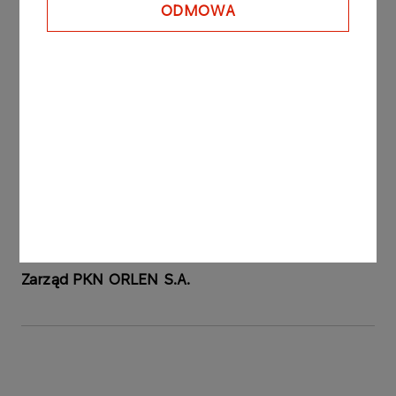
listopada 2006 roku.
ODMOWA
Raport sporządzono na podstawie § 5 ust. 1 pkt 6
oraz § 12 Rozporządzenia Ministra Finansów z
dnia 19 lutego 2009 roku w sprawie informacji
bieżących i okresowych przekazywanych przez
emitentów papierów wartościowych oraz
warunków uznawania za równoważne informacji
wymaganych przepisami prawa państwa
niebędącego państwem członkowskim (Dz. U. z
2009 roku nr 33, poz. 259 z późniejszymi
zmianami).
Zarząd PKN ORLEN S.A.