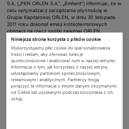
S.A. („PKN ORLEN S.A.”, „Emitent”) informuje, że w
celu optymalizacji zarządzania płynnością w
Grupie Kapitałowej ORLEN, w dniu 30 listopada
2011 roku dokonał emisji krótkoterminowych
obligacji na rzecz spółki zależnej ORLEN
Księgowość Sp. z o.o. („ORLEN Księgowość”), w
Niniejsza strona korzysta z plików cookie
ramach Programu emisji obligacji, który Emitent
Wykorzystujemy pliki cookie do spersonalizowania
podpisał z konsorcjum 6 banków w listopadzie
treści i reklam, aby oferować funkcje
2006 roku.
społecznościowe i analizować ruch w naszej witrynie.
Informacje o tym, jak korzystasz z naszej witryny,
Obligacje są wykorzystywane w zarządzaniu
udostępniamy partnerom społecznościowym,
kapitałem obrotowym Grupy Kapitałowej ORLEN.
reklamowym i analitycznym. Partnerzy mogą
połączyć te informacje z innymi danymi otrzymanymi
od Ciebie lub uzyskanymi podczas korzystania z ich
Obligacje zostały wyemitowane zgodnie z ustawą
usług.
z dnia 29 czerwca 1995 r. o obligacjach (tekst
jednolity: Dz.U. z 2001 r. Nr 120, poz. 1300 z późn.
zm.), w złotych polskich, jako papiery wartościowe
na okaziciela, zdematerializowane,
niezabezpieczone, zerokuponowe. Wykup