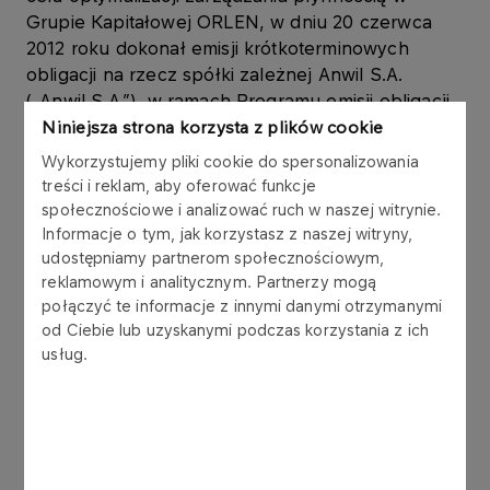
Grupie Kapitałowej ORLEN, w dniu 20 czerwca
2012 roku dokonał emisji krótkoterminowych
obligacji na rzecz spółki zależnej Anwil S.A.
(„Anwil S.A.”), w ramach Programu emisji obligacji,
który Emitent podpisał z konsorcjum 6 banków w
Niniejsza strona korzysta z plików cookie
listopadzie 2006 roku.
Wykorzystujemy pliki cookie do spersonalizowania
treści i reklam, aby oferować funkcje
Obligacje są wykorzystywane w zarządzaniu
społecznościowe i analizować ruch w naszej witrynie.
kapitałem obrotowym Grupy Kapitałowej ORLEN.
Informacje o tym, jak korzystasz z naszej witryny,
udostępniamy partnerom społecznościowym,
reklamowym i analitycznym. Partnerzy mogą
Obligacje zostały wyemitowane zgodnie z ustawą
połączyć te informacje z innymi danymi otrzymanymi
z dnia 29 czerwca 1995 r. o obligacjach (tekst
od Ciebie lub uzyskanymi podczas korzystania z ich
jednolity: Dz.U. z 2001 r. Nr 120, poz. 1300 z późn.
usług.
zm.), w złotych polskich, jako papiery wartościowe
na okaziciela, zdematerializowane,
niezabezpieczone, zerokuponowe. Wykup
obligacji nastąpi według wartości nominalnej.