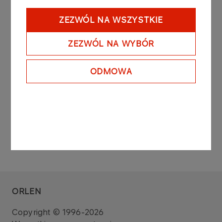
Raport sporządzono na podstawie: art. 160 ust. 4
ustawy z dnia 29 lipca 2005 roku o obrocie
ZEZWÓL NA WSZYSTKIE
instrumentami finansowymi (Dz. U. z 2010 r. Nr 211,
poz. 1384 z późniejszymi zmianami).
ZEZWÓL NA WYBÓR
Zarząd PKN ORLEN S.A.
ODMOWA
ORLEN
Copyright © 1996-2026