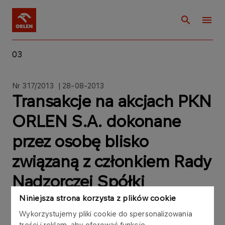
03
Nr 317/2013 | 28-08-2013
Transakcje na akcjach PKN
ORLEN S.A. dokonane
przez osobę blisko
związaną z członkiem Rady
Nadzorczej Spółki
Niniejsza strona korzysta z plików cookie
Wykorzystujemy pliki cookie do spersonalizowania
treści i reklam, aby oferować funkcje