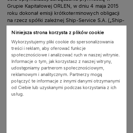
Grupie Kapitałowej ORLEN, w dniu 4 maja 2015
roku dokonał emisji krótkoterminowych obligacji
na rzecz spółki zależnej Ship-Service S.A. („Ship-
Service S.A.”), w ramach Programu emisji obligacji,
Niniejsza strona korzysta z plików cookie
który Emitent podpisał z konsorcjum 6 banków w
listopadzie 2006 roku.
Wykorzystujemy pliki cookie do spersonalizowania
treści i reklam, aby oferować funkcje
społecznościowe i analizować ruch w naszej witrynie.
Obligacje są wykorzystywane w zarządzaniu
Informacje o tym, jak korzystasz z naszej witryny,
kapitałem obrotowym Grupy Kapitałowej ORLEN.
udostępniamy partnerom społecznościowym,
reklamowym i analitycznym. Partnerzy mogą
Obligacje zostały wyemitowane zgodnie z ustawą
połączyć te informacje z innymi danymi otrzymanymi
z dnia 29 czerwca 1995 r. o obligacjach (tekst
od Ciebie lub uzyskanymi podczas korzystania z ich
jednolity: Dz.U. z 2001 r. Nr 120, poz. 1300 z późn.
usług.
zm.), w złotych polskich, jako papiery wartościowe
na okaziciela, zdematerializowane,
niezabezpieczone, zerokuponowe. Wykup
obligacji nastąpi według wartości nominalnej.