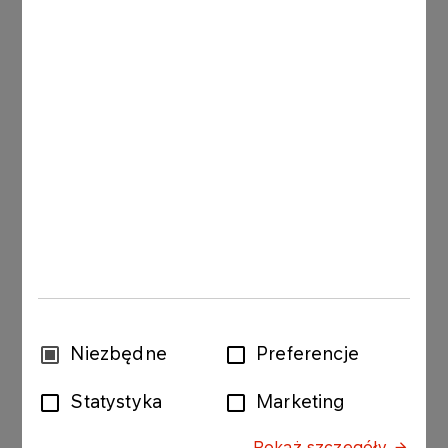
Lenka Blažková
Telefon:
+420 476 166 781
+420 736 505 386
E-mail:
lenka.blazkova@unipetrol.cz
Skontaktuj się z nami
Wybór
Niezbędne
Preferencje
Imię
zgody
Statystyka
Marketing
Pokaż szczegóły