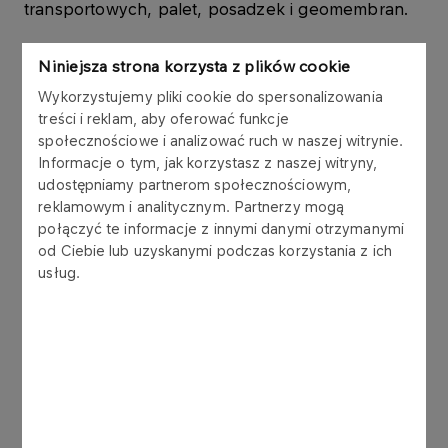
transportowych, palet, posadzek i geomembran.
Więcej informacji znajdą Państwo na specjalnej
Niniejsza strona korzysta z plików cookie
stronie produktowej pod adresem:
Home |
Wykorzystujemy pliki cookie do spersonalizowania
Chezacarb (chezacarbcarbonblack.com)
treści i reklam, aby oferować funkcje
społecznościowe i analizować ruch w naszej witrynie.
Informacje o tym, jak korzystasz z naszej witryny,
Dokumenty
udostępniamy partnerom społecznościowym,
reklamowym i analitycznym. Partnerzy mogą
połączyć te informacje z innymi danymi otrzymanymi
Wymagania dla wyposażenia pojazdów
od Ciebie lub uzyskanymi podczas korzystania z ich
przewożących towary niebezpieczne
usług.
transportem drogowym
Format
PDF
400 KB
Masz pytania?