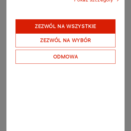
Nazwisko
ZEZWÓL NA WSZYSTKIE
Firma
ZEZWÓL NA WYBÓR
ODMOWA
Branża
Adres e-mail
Numer telefonu (według formatu:
+48123456789)