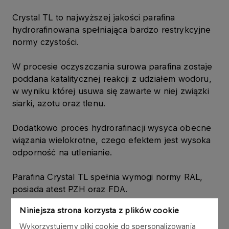
Crystal TL to najwyższej jakości parafina
hydrorafinowana spełniająca bardzo restrykcyjne
normy czystości.
W procesie oczyszczania surowa parafina zostaje
poddana katalitycznej reakcji z udziałem wodoru,
w wyniku której usuwa się zawarte w niej związki
siarki, azotu oraz tlenu.
Dodatkowo proces hydrorafinacji wysyca obecne
wiązania wielokrotne, czego efektem jest wysoka
odporność na utlenianie.
Parafina Crystal TL spełnia wymogi normy RAL,
posiada atest PZH oraz FDA.
Niniejsza strona korzysta z plików cookie
Zastosowanie
Wykorzystujemy pliki cookie do spersonalizowania