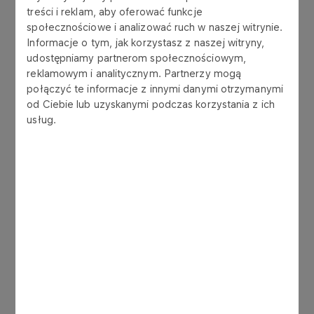
treści i reklam, aby oferować funkcje
społecznościowe i analizować ruch w naszej witrynie.
przemysł świecarski:
Informacje o tym, jak korzystasz z naszej witryny,
udostępniamy partnerom społecznościowym,
produkcja świec zalewanych
reklamowym i analitycznym. Partnerzy mogą
połączyć te informacje z innymi danymi otrzymanymi
produkcja podgrzewaczy (tealight)
od Ciebie lub uzyskanymi podczas korzystania z ich
usług.
Transport i sprzedaż
sprzedaż w autocysternach lub w konfekcji:
tafla (karton 30 kg)
parafina Crystal TL nie podlega przepisom
dotyczącym przewozu towarów
niebezpiecznych RID i ADR
autocysterny muszą posiadać świadectwo
mycia