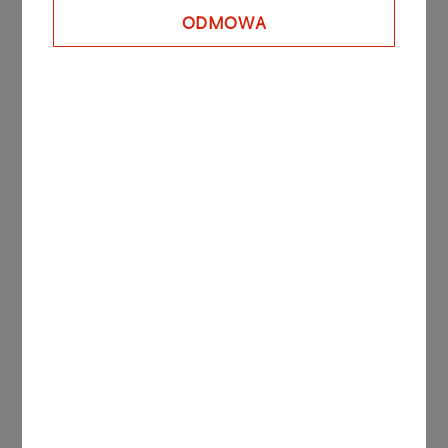
Barwa Saybolt, min.
+24
ODMOWA
Temperatura krzepnięcia, [°C]
48 - 54
Zawartość popiołu, [%] max.
0,05
Zapach, max.
2
Test RAL na stabilność barwy UV, min.
+5
Test na zawartość WWA
Wytrzymuj
Zawartość benzenu, [ppm] max.
0,5