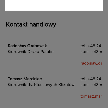
Zawartość toluenu, [ppm] max.
5,0
Kontakt handlowy
​​Radosław Grabowsk
i
​tel. +48 24 2
Kierownik Działu Parafin
kom. +48 601
radoslaw.grab
​Tomasz Marciniec
tel. +48 24 20
Kierownik ds. Kluczowych Klientów
kom. +48 601
tomasz.marcin