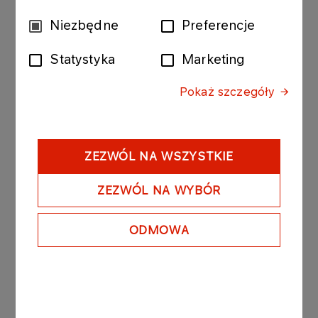
Więcej
Wybór
Niezbędne
Preferencje
zgody
25-10-2021
Statystyka
Marketing
Instalacja MaxEne OSBL– Infrastruktura
węzła wydzielania n-parafin z surowca
Pokaż szczegóły
reformingowego
Więcej
ZEZWÓL NA WSZYSTKIE
08-10-2021
ZEZWÓL NA WYBÓR
Budowa elektrowni fotowoltaicznej w
Sokółce
ODMOWA
Więcej
16-09-2021