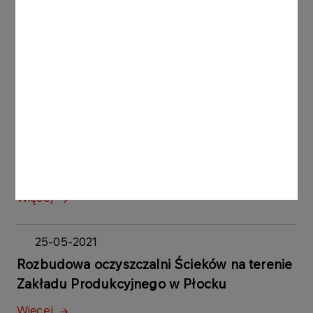
Współpraca w ramach umowy ramowej w
branży budowlanej w zakresie zadań
inwestycyjnych
Więcej
16-09-2021
Współpraca w ramach umowy ramowej w
branży sanitarnej w zakresie zadań
inwestycyjnych
Więcej
25-05-2021
Rozbudowa oczyszczalni Ścieków na terenie
Zakładu Produkcyjnego w Płocku
Więcej