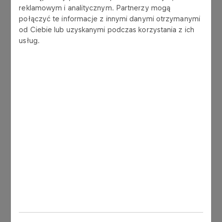
03-11-2022
reklamowym i analitycznym. Partnerzy mogą
RFI dla nowej Instalacji WAO plus AP w
połączyć te informacje z innymi danymi otrzymanymi
od Ciebie lub uzyskanymi podczas korzystania z ich
Zakładzie Produkcyjnym PKN ORLEN S.A. w
usług.
formule EPC
Więcej
25-01-2022
Budowa Elektrowni Fotowoltaicznej w
Żurawicy
Więcej
26-11-2021
Modernizacja centralnego magazynu
odpadów MG-33 w formule PC