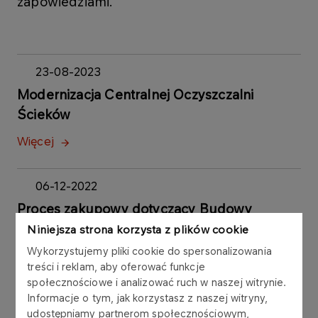
zapowiedziami.
23-08-2023
Modernizacja Centralnej Oczyszczalni
Ścieków
Więcej
06-12-2022
Proces zakupowy dotyczący Budowy
Instalacji do Oczyszczania Ługu Zużytego
Niniejsza strona korzysta z plików cookie
WAO z jednostką AP
Wykorzystujemy pliki cookie do spersonalizowania
treści i reklam, aby oferować funkcje
Więcej
społecznościowe i analizować ruch w naszej witrynie.
Informacje o tym, jak korzystasz z naszej witryny,
udostępniamy partnerom społecznościowym,