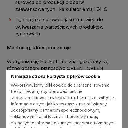
surowca do produkcji biopaliw
zaawansowanych i kalkulator emisji GHG
Lignina jako surowiec jako surowiec do
wytwarzania wartościowych produktów
rynkowych
Mentoring, który procentuje
W organizację Hackathonu zaangażowały się
różne obszary biznesowe ORLEN i ORLEN
Południe, dzięki czemu uczestnicy pracowali nad
Niniejsza strona korzysta z plików cookie
realnymi wyzwaniami nowoczesnego przemysłu.
Wykorzystujemy pliki cookie do spersonalizowania
Dla studentów i młodych naukowców była to
treści i reklam, aby oferować funkcje
okazja, by poznać od środka proces tworzenia
społecznościowe i analizować ruch w naszej witrynie.
innowacji – od diagnozy problemu po prezentację
Informacje o tym, jak korzystasz z naszej witryny,
rozwiązania.
udostępniamy partnerom społecznościowym,
reklamowym i analitycznym. Partnerzy mogą
W wydarzeniu udział wzięło 20 uczestników w
połączyć te informacje z innymi danymi otrzymanymi