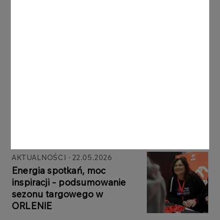
innowacje, kompetencje przyszłych specjalistów i
trwałe relacje z młodymi talentami.
Inne aktualności
AKTUALNOŚCI
22.05.2026
Energia spotkań, moc
inspiracji - podsumowanie
sezonu targowego w
ORLENIE