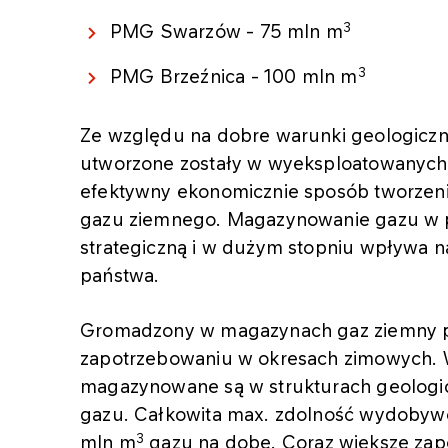
3
PMG Swarzów - 75 mln m
3
PMG Brzeźnica - 100 mln m
Ze względu na dobre warunki geologicz
utworzone zostały w wyeksploatowanych z
efektywny ekonomicznie sposób tworzen
gazu ziemnego. Magazynowanie gazu w 
strategiczną i w dużym stopniu wpływa 
państwa.
Gromadzony w magazynach gaz ziemny p
zapotrzebowaniu w okresach zimowych. W
magazynowane są w strukturach geolog
gazu. Całkowita max. zdolność wydobyw
3
mln m
gazu na dobę. Coraz większe zap