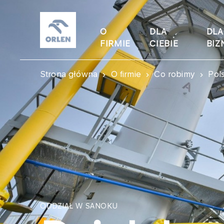
O
DLA
DLA
FIRMIE
CIEBIE
BIZ
Strona główna
O firmie
Co robimy
Pol
ODDZIAŁ W SANOKU