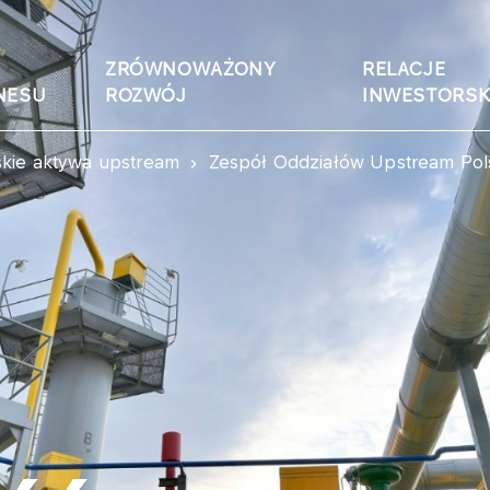
ZRÓWNOWAŻONY
RELACJE
NESU
ROZWÓJ
INWESTORSK
skie aktywa upstream
Zespół Oddziałów Upstream Pol