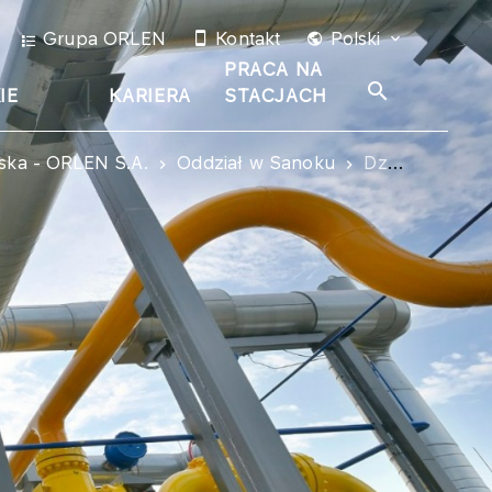
Grupa ORLEN
Kontakt
Polski
PRACA NA
IE
KARIERA
STACJACH
ska - ORLEN S.A.
Oddział w Sanoku
Działalność