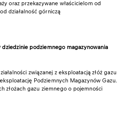
ży oraz przekazywane właścicielom od
pod działalność górniczą
w dziedzinie podziemnego magazynowania
ałalności związanej z eksploatacją złóż gazu
e eksploatację Podziemnych Magazynów Gazu.
ch złożach gazu ziemnego o pojemności