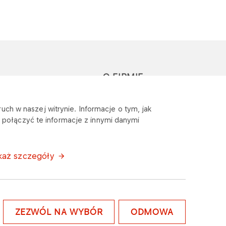
O FIRMIE
głoś zapytanie lub
Sponsoring
uch w naszej witrynie. Informacje o tym, jak
eklamację
połączyć te informacje z innymi danymi
Wymagania
bezpieczeństwa
każ szczegóły
ZEZWÓL NA WYBÓR
ODMOWA