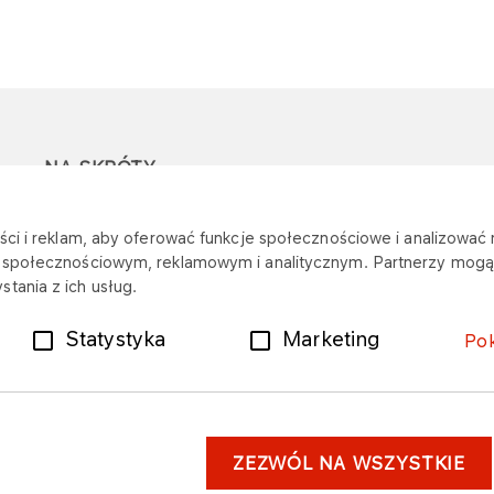
NA SKRÓTY
Ostrzeżenie przed
Przetargi
Z
ci i reklam, aby oferować funkcje społecznościowe i analizować r
oszustwami
r
m społecznościowym, reklamowym i analitycznym. Partnerzy mogą 
Dotacje
tania z ich usług.
Mapa stacji
Plany zakupowe
Statystyka
Marketing
Po
ZEZWÓL NA WSZYSTKIE