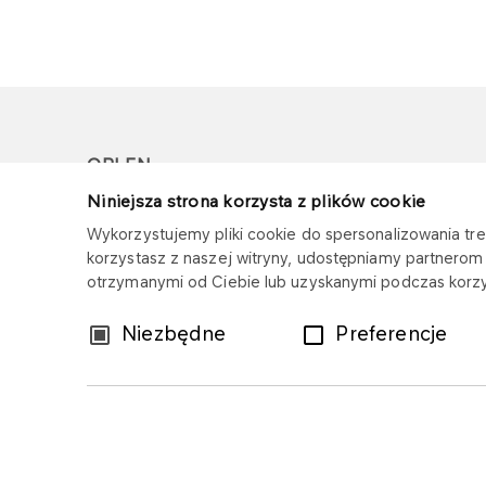
ORLEN
Niniejsza strona korzysta z plików cookie
Copyright © 1996-2026
Wykorzystujemy pliki cookie do spersonalizowania treś
Wszystkie prawa zastrzeżone
korzystasz z naszej witryny, udostępniamy partnero
otrzymanymi od Ciebie lub uzyskanymi podczas korzys
Wybór
Niezbędne
Preferencje
zgody