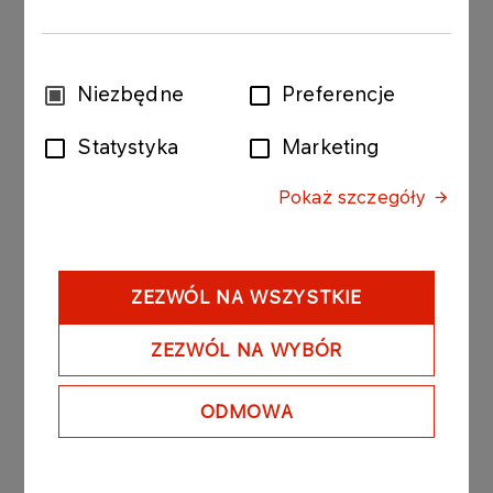
rynków zagranicznych
Więcej
Wybór
Niezbędne
Preferencje
zgody
Statystyka
Marketing
KOMUNIKATY
05.08.2026
PRASOWE
Pokaż szczegóły
ORLEN uruchomił Morski
Terminal Przeładunkowy na
Martwej Wiśle w Gdańsku.
Strategiczna inwestycja
ZEZWÓL NA WSZYSTKIE
powstała głównie dzięki
polskim firmom
ZEZWÓL NA WYBÓR
Więcej
ODMOWA
KOMUNIKATY PRASOWE
04.08.2026