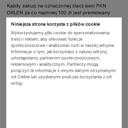
Każdy zakup na oznaczonej stacji sieci PKN
ORLEN za co najmniej 100 zł jest premiowany
zapachową zawieszką do samochodu w kształcie
Niniejsza strona korzysta z plików cookie
ORLENKA. Oferta dotyczy zarówno paliw, jak i
zakupów w sklepie czy korzystania z usług.
Wykorzystujemy pliki cookie do spersonalizowania
treści i reklam, aby oferować funkcje
Przyjedź na jedną ze stacji sieci ORLEN i... wpuść
społecznościowe i analizować ruch w naszej witrynie.
wiosnę do auta!
Informacje o tym, jak korzystasz z naszej witryny,
Promocja trwa od 30 kwietnia do 5 maja 2003
udostępniamy partnerom społecznościowym,
roku i dotyczy 82 stacji w Warszawie i okolicach.
reklamowym i analitycznym. Partnerzy mogą
połączyć te informacje z innymi danymi otrzymanymi
od Ciebie lub uzyskanymi podczas korzystania z ich
usług.
Inne aktualności
KOMUNIKATY PRASOWE
06.08.2026
Grupa ORLEN notuje rekordowe zyski z