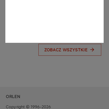
ORLEN zwiększa skalę inwestycji w OZE.
Nowy projekt połączy farmę słoneczną i
wiatrową
Więcej
ZOBACZ WSZYSTKIE
ORLEN
Copyright © 1996-2026