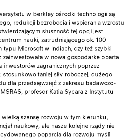
iwersytetu w Berkley ośrodki technologii są
o, redukcji bezrobocia i wspierania wzrostu
twierdzającym słuszność tej opcji jest
entrum nauki, zatrudniającego ok. 100
m typu Microsoft w Indiach, czy też szybki
ież zainwestowała w nowa gospodarke oparta
dla inwestorów zagranicznych poprzez
 stosunkowo taniej siły roboczej, dużego
ądu dla przedsięwzięć z zakresu badawczo-
MSRAS, profesor Katia Sycara z Instytutu
 wielką szansę rozwoju w tym kierunku,
cjał naukowy, ale nasze kolejne rządy nie
decydowanego poparcia dla rozwoju myśli