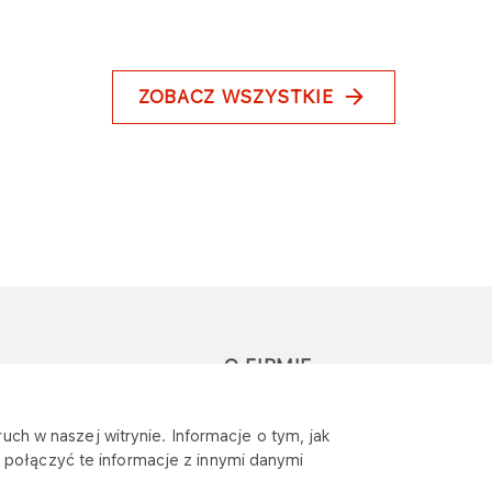
ZOBACZ WSZYSTKIE
O FIRMIE
głoś zapytanie lub
Sponsoring
uch w naszej witrynie. Informacje o tym, jak
eklamację
połączyć te informacje z innymi danymi
Wymagania
bezpieczeństwa