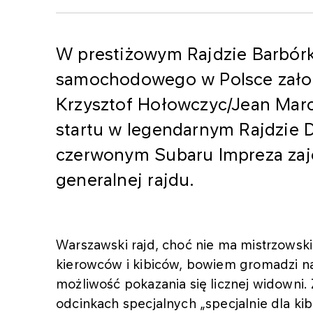
W prestiżowym Rajdzie Barbórki
samochodowego w Polsce zał
Krzysztof Hołowczyc/Jean Marc
startu w legendarnym Rajdzie Da
czerwonym Subaru Impreza zajęł
generalnej rajdu.
Warszawski rajd, choć nie ma mistrzowskie
kierowców i kibiców, bowiem gromadzi na 
możliwość pokazania się licznej widowni
odcinkach specjalnych „specjalnie dla kib