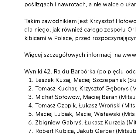
poślizgach i nawrotach, a nie walce o uł
Takim zawodnikiem jest Krzysztof Hołowczy
dla niego, jak również całego zespołu Or
kibicami w Polsce, przed rozpoczynający
Więcej szczegółowych informacji na www
Wyniki 42. Rajdu Barbórka (po pięciu odc
Leszek Kuzaj, Maciej Szczepaniak (Su
Tomasz Kuchar, Krzysztof Gęborys (Mi
Michał Sołowow, Maciej Baran (Mitsub
Tomasz Czopik, Łukasz Wroński (Mitsu
Maciej Lubiak, Maciej Wisławski (Mits
Zbigniew Gabryś, Łukasz Kurzeja (Mit
Robert Kubica, Jakub Gerber (Mitsubi