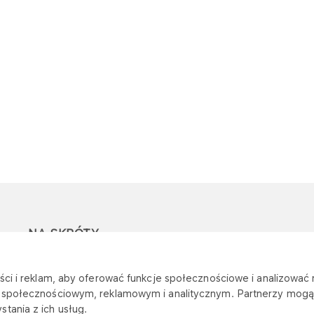
NA SKRÓTY
Ostrzeżenie przed
Przetargi
Z
ci i reklam, aby oferować funkcje społecznościowe i analizować r
oszustwami
r
m społecznościowym, reklamowym i analitycznym. Partnerzy mogą 
Dotacje
tania z ich usług.
Mapa stacji