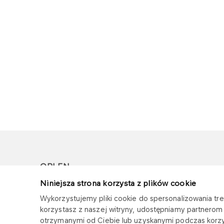
ORLEN
Niniejsza strona korzysta z plików cookie
Copyright © 1996-2026
Wykorzystujemy pliki cookie do spersonalizowania treś
Wszystkie prawa zastrzeżone
korzystasz z naszej witryny, udostępniamy partnero
otrzymanymi od Ciebie lub uzyskanymi podczas korzys