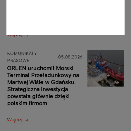
KOMUNIKATY PRASOWE
06.08.2026
Grupa ORLEN notuje rekordowe zyski z
rynków zagranicznych
Więcej
KOMUNIKATY
05.08.2026
PRASOWE
ORLEN uruchomił Morski
Terminal Przeładunkowy na
Martwej Wiśle w Gdańsku.
Strategiczna inwestycja
powstała głównie dzięki
polskim firmom
Więcej