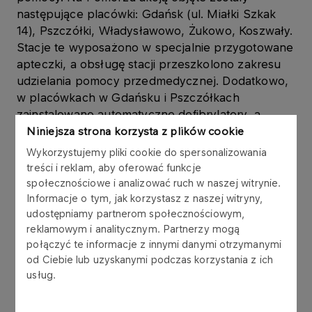
następujące placówki: Gdańsk (ul. Miałki Szkak
14), Pszczółki, Władysławowo, Żukowo, Koszwały.
Stacje te wyposażono w specjalnie przygotowane
apteczki, a obsługę stacji przeszkolono zakresu
udzielania pomocy przedmedycznej. Dodatkowo,
w placówkach w Gdańsku i Pszczółkach
zainstalowano automatyczne defibrylatory, a
wybrani pracownicy przeszli szkolenie z zakresu
Niniejsza strona korzysta z plików cookie
użycia AED.
Wykorzystujemy pliki cookie do spersonalizowania
treści i reklam, aby oferować funkcje
Wybór pomorskich placówek jest zgodny z
społecznościowe i analizować ruch w naszej witrynie.
ogólnymi założeniami programu. „Głównym
Informacje o tym, jak korzystasz z naszej witryny,
kryterium doboru miejsc objętych programem jest
udostępniamy partnerom społecznościowym,
reklamowym i analitycznym. Partnerzy mogą
położenie stacji. Defibrylatory i apteczki
połączyć te informacje z innymi danymi otrzymanymi
instalowane są w miejscach, gdzie natężenie
od Ciebie lub uzyskanymi podczas korzystania z ich
ruchu jest bardzo duże. Zasada ta obowiązywała
usług.
także w przypadku Pomorza” – poinformował
Tomasz Gryżewski, Prezes Fundacji Orlen „Dar