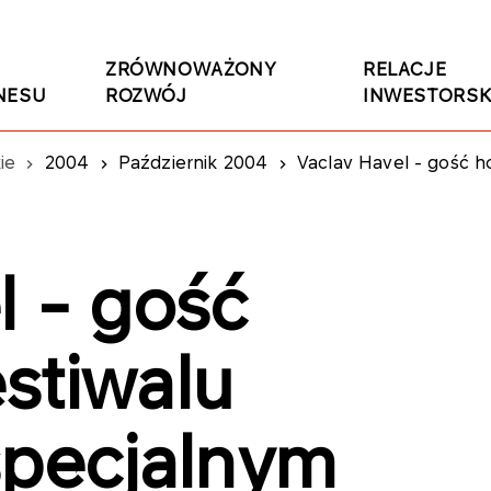
ZRÓWNOWAŻONY
RELACJE
NESU
ROZWÓJ
INWESTORSK
ie
2004
Październik 2004
Vaclav Havel - gość hon
l - gość
stiwalu
specjalnym