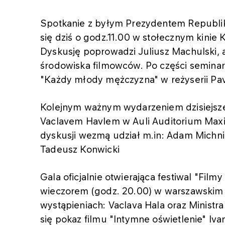
Spotkanie z byłym Prezydentem Republik
się dziś o godz.11.00 w stołecznym kinie 
Dyskusję poprowadzi Juliusz Machulski, a
środowiska filmowców. Po części seminary
"Każdy młody mężczyzna" w reżyserii Pav
Kolejnym ważnym wydarzeniem dzisiejsze
Vaclavem Havlem w Auli Auditorium Ma
dyskusji wezmą udział m.in: Adam Michnik
Tadeusz Konwicki
Gala oficjalnie otwierająca festiwal "Fi
wieczorem (godz. 20.00) w warszawskim kin
wystąpieniach: Vaclava Hala oraz Minis
się pokaz filmu "Intymne oświetlenie" Iva