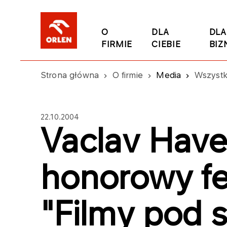
O
DLA
DLA
FIRMIE
CIEBIE
BIZ
Strona główna
O firmie
Media
Wszystk
22.10.2004
Vaclav Have
honorowy fe
"Filmy pod 