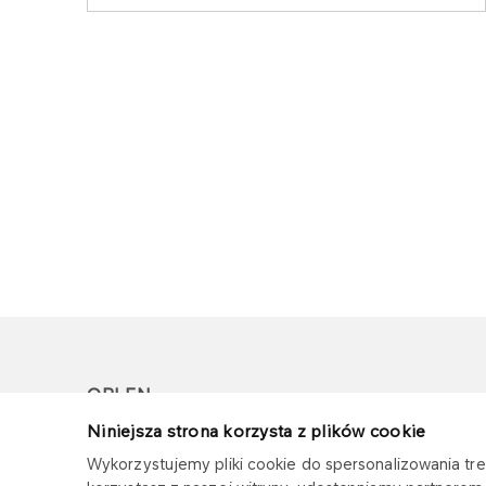
ORLEN
Niniejsza strona korzysta z plików cookie
Copyright © 1996-2026
Wykorzystujemy pliki cookie do spersonalizowania treś
Wszystkie prawa zastrzeżone