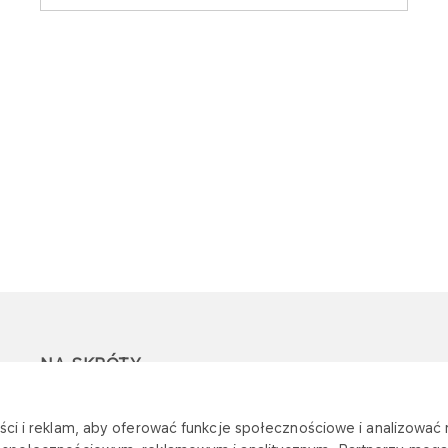
NA SKRÓTY
Ostrzeżenie przed
Przetargi
Z
ci i reklam, aby oferować funkcje społecznościowe i analizować r
oszustwami
r