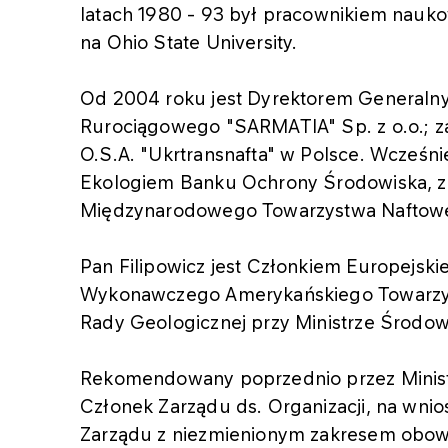
latach 1980 - 93 był pracownikiem nauk
na Ohio State University.
Od 2004 roku jest Dyrektorem General
Rurociągowego "SARMATIA" Sp. z o.o.; z
O.S.A. "Ukrtransnafta" w Polsce. Wcześn
Ekologiem Banku Ochrony Środowiska, z
Międzynarodowego Towarzystwa Naftow
Pan Filipowicz jest Członkiem Europejski
Wykonawczego Amerykańskiego Towarzy
Rady Geologicznej przy Ministrze Środow
Rekomendowany poprzednio przez Minist
Członek Zarządu ds. Organizacji, na wnio
Zarządu z niezmienionym zakresem obow