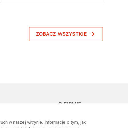
ZOBACZ WSZYSTKIE
O FIRMIE
głoś zapytanie lub
Sponsoring
uch w naszej witrynie. Informacje o tym, jak
eklamację