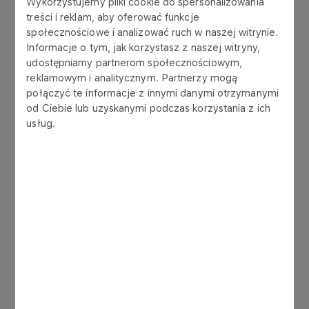
Wykorzystujemy pliki cookie do spersonalizowania
sprawdzenie umiejetności jazdy w wyjątkowo
treści i reklam, aby oferować funkcje
ekstremalnych warunkach zarówno terenowych
społecznościowe i analizować ruch w naszej witrynie.
jak i atmosferycznych. Jacek Czachor jeśli wygra
Informacje o tym, jak korzystasz z naszej witryny,
w swojej kategorii 450 c.c., ma szansę na
udostępniamy partnerom społecznościowym,
reklamowym i analitycznym. Partnerzy mogą
wywalczenie kolejnego tytulu Vice - Mistrza
połączyć te informacje z innymi danymi otrzymanymi
Świata. Ponadto jest to ostatnia szansa na
od Ciebie lub uzyskanymi podczas korzystania z ich
sprawdzenie formy przed tegoroczną edycja rajdu
usług.
Lizbona – Dakar – najważniejszej imprezy rajdowej
Świata.
Historia ORLEN TEAM :
Początki ORLEN TEAM sięgają przełomu
1999/2000 r., kiedy Jacek Czachor i Marek
Dąbrowski po raz pierwszy w barwach Polskiego
Koncernu Naftowego wzięli udział w Rajdzie Dakar
2000, będąc pierwszymi polskimi motocyklistami,
którzy go ukończyli. Zespół ORLEN TEAM w
obecnej formule (2 motocyklistów + załoga