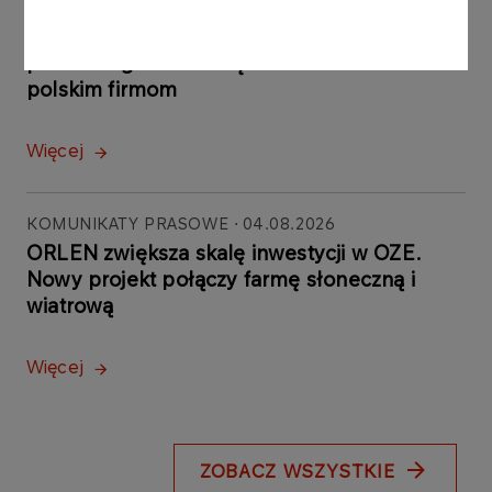
Martwej Wiśle w Gdańsku.
Strategiczna inwestycja
powstała głównie dzięki
polskim firmom
Więcej
KOMUNIKATY PRASOWE
04.08.2026
ORLEN zwiększa skalę inwestycji w OZE.
Nowy projekt połączy farmę słoneczną i
wiatrową
Więcej
ZOBACZ WSZYSTKIE