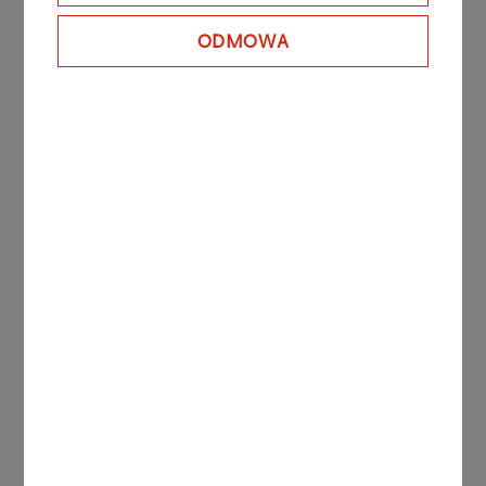
ODMOWA
Inne aktualności
KOMUNIKATY PRASOWE
06.08.2026
Grupa ORLEN notuje rekordowe zyski z
rynków zagranicznych
Więcej
KOMUNIKATY
05.08.2026
PRASOWE
ORLEN uruchomił Morski
Terminal Przeładunkowy na