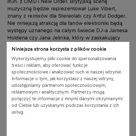
m.in. z OMD i New Order. Brytyjską scenę
muzyczną będzie reprezentował Luke Vibert,
znany z remixów dla Stereolab czy Artful Dodger.
Nie mniejszą atrakcją dla fanów elektroniki będą
występy uznanego na całym świecie DJ-a Jamesa
Holdena czy Jana Jelinka, który w zaskakujący
sposób łączy w swoich produkcjach różne style
Niniejsza strona korzysta z plików cookie
muzyczne. Na scenie nie zabraknie też polskich
Wykorzystujemy pliki cookie do spersonalizowania
artystów – usłyszymy m.in. SLG, Mike’a P, 3
treści i reklam, aby oferować funkcje
channels i Etiopa. Fanów elektro czekają zatem 54
społecznościowe i analizować ruch w naszej witrynie.
godziny nieprzerwanego grania na 3 scenach.
Informacje o tym, jak korzystasz z naszej witryny,
udostępniamy partnerom społecznościowym,
Wszystkim występom będą towarzyszyły video-
reklamowym i analitycznym. Partnerzy mogą
wizualizacje. Zgodnie z nazwą festiwalu, będą nie
połączyć te informacje z innymi danymi otrzymanymi
tylko dodatkiem do występów, ale ich integralną
od Ciebie lub uzyskanymi podczas korzystania z ich
częścią. Na scenie głównej zaprezentuje się cała
usług.
światowa czołówka twórców projekcji video, która
przy akompaniamencie muzyki elektronicznej
wprowadzi publiczność w świat niezwykłych