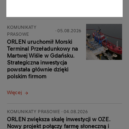
Więcej
KOMUNIKATY
05.08.2026
PRASOWE
ORLEN uruchomił Morski
Terminal Przeładunkowy na
Martwej Wiśle w Gdańsku.
Strategiczna inwestycja
powstała głównie dzięki
polskim firmom
Więcej
KOMUNIKATY PRASOWE
04.08.2026
ORLEN zwiększa skalę inwestycji w OZE.
Nowy projekt połączy farmę słoneczną i