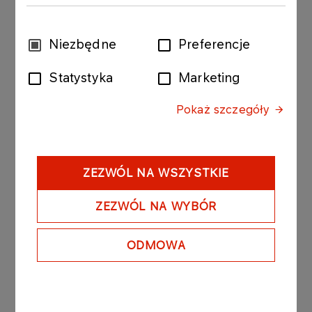
Wsparcie organizacji obchodów przez Koncern
wynika z poczucia tożsamości Firmy. PKN ORLEN
stara się być jak najbliżej spraw istotnych dla
Wybór
Niezbędne
Preferencje
Płocka i jego mieszkańców. Oznacza to nie tylko
zgody
zaangażowanie w rozwój ekonomiczny regionu,
Statystyka
Marketing
ale też aktywne uczestnictwo w wydarzeniach
mających szczególną wagę dla mieszkańców
Pokaż szczegóły
miasta i okolic.
ZEZWÓL NA WSZYSTKIE
Inne aktualności
ZEZWÓL NA WYBÓR
ODMOWA
KOMUNIKATY PRASOWE
06.08.2026
Grupa ORLEN notuje rekordowe zyski z
rynków zagranicznych