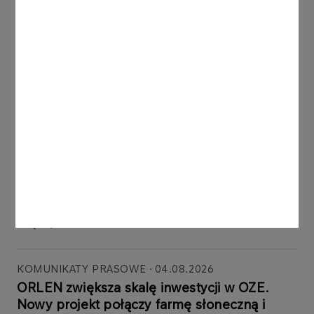
Więcej
KOMUNIKATY
05.08.2026
PRASOWE
ORLEN uruchomił Morski
Terminal Przeładunkowy na
Martwej Wiśle w Gdańsku.
Strategiczna inwestycja
powstała głównie dzięki
polskim firmom
Więcej
KOMUNIKATY PRASOWE
04.08.2026
ORLEN zwiększa skalę inwestycji w OZE.
Nowy projekt połączy farmę słoneczną i