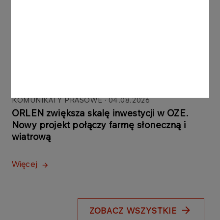
Martwej Wiśle w Gdańsku.
Strategiczna inwestycja
powstała głównie dzięki
polskim firmom
Więcej
KOMUNIKATY PRASOWE
04.08.2026
ORLEN zwiększa skalę inwestycji w OZE.
Nowy projekt połączy farmę słoneczną i
wiatrową
Więcej
ZOBACZ WSZYSTKIE