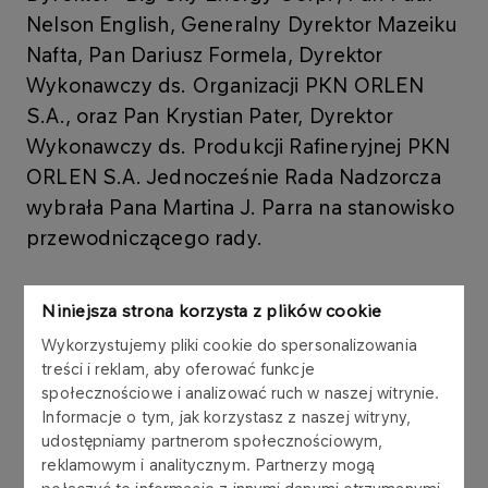
Nelson English, Generalny Dyrektor Mazeiku
Nafta, Pan Dariusz Formela, Dyrektor
Wykonawczy ds. Organizacji PKN ORLEN
S.A., oraz Pan Krystian Pater, Dyrektor
Wykonawczy ds. Produkcji Rafineryjnej PKN
ORLEN S.A. Jednocześnie Rada Nadzorcza
wybrała Pana Martina J. Parra na stanowisko
przewodniczącego rady.
Powołanie przez Yukos International UK BV
Niniejsza strona korzysta z plików cookie
przedstawicieli PKN ORLEN S.A. do zarządu
Wykorzystujemy pliki cookie do spersonalizowania
Mazeiku Nafta, ma na celu sprawne
treści i reklam, aby oferować funkcje
przygotowanie przez wszystkie strony umowy
społecznościowe i analizować ruch w naszej witrynie.
operacji zamknięcia transakcji zakupu Mazeiku
Informacje o tym, jak korzystasz z naszej witryny,
Nafta przez PKN ORLEN S.A.
udostępniamy partnerom społecznościowym,
reklamowym i analitycznym. Partnerzy mogą