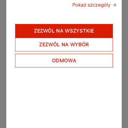
Warzazat
Marek Dąbrowski,
który ma już na
Pokaż szczegóły
swoim koncie cztery ukończone Dakary.
Do reprezentanta Orlen Team należy także
dziewiąte miejsce podczas edycji pustynnego
ZEZWÓL NA WSZYSTKIE
klasyka w 2003 roku. Jest to również najlepszy
wynik w historii startów polskich zawodników w
ZEZWÓL NA WYBÓR
Dakarze.
ODMOWA
Dzisiejszy etap prowadził z Ar Raszidiji do
Warzazat w Maroku i liczył 639 kilometrów. Po
starcie zawodnicy mieli do pokonania odcinek
dojazdowy o długości 56 km, następnie OS
liczący 386 kilometrów i znów „dojazdówkę” o
długości 197 km.