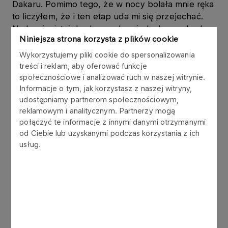
Dakaru. Pomimo tego, że w nocy bolała mnie ręka
to liczyłem, że i ten etap uda mi się przejechać.
Na kamienistej drodze czułem jednak na rękach
Niniejsza strona korzysta z plików cookie
wszystkie nierówności. Nie mogłem po prostu
prowadzić motocykla, nie było to możliwe przy
Wykorzystujemy pliki cookie do spersonalizowania
korzystaniu tylko z jednej ręki. Chociaż był to
treści i reklam, aby oferować funkcje
zaledwie początek OS-u to miałem kilka
społecznościowe i analizować ruch w naszej witrynie.
Informacje o tym, jak korzystasz z naszej witryny,
niebezpiecznych sytuacji. Wyprzedzali mnie
udostępniamy partnerom społecznościowym,
kolejni zawodnicy i to tacy, z którymi zazwyczaj się
reklamowym i analitycznym. Partnerzy mogą
nie ścigam, a jadę w ich gronie tylko wtedy, gdy
połączyć te informacje z innymi danymi otrzymanymi
mam kontuzję. Nie było wyjścia. Musiałem
od Ciebie lub uzyskanymi podczas korzystania z ich
zrezygnować, bowiem jechałbym ten odcinek
usług.
chyba dwa dni.
- Moje wycofanie utrudni trochę „życie” przede
wszystkim Jackowi Czachorowi. ORLEN Team nie
jest zespołem tylko z nazwy. Wszystko robimy
wspólnie, a najmniej pomagamy sobie na samej
trasie. Nie ma tam po prostu do tego okazji. Ale