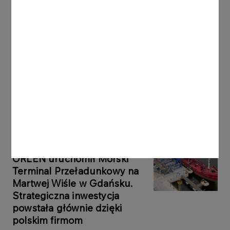
Inne aktualności
KOMUNIKATY PRASOWE
06.08.2026
Grupa ORLEN notuje rekordowe zyski z
rynków zagranicznych
Więcej
KOMUNIKATY
05.08.2026
PRASOWE
ORLEN uruchomił Morski
Terminal Przeładunkowy na
Martwej Wiśle w Gdańsku.
Strategiczna inwestycja
powstała głównie dzięki
polskim firmom