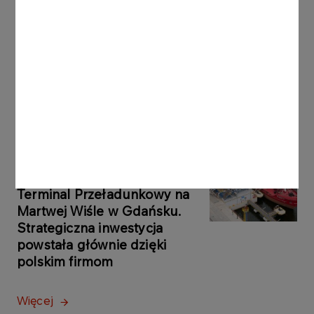
KOMUNIKATY PRASOWE
06.08.2026
Grupa ORLEN notuje rekordowe zyski z
rynków zagranicznych
Więcej
KOMUNIKATY
05.08.2026
PRASOWE
ORLEN uruchomił Morski
Terminal Przeładunkowy na
Martwej Wiśle w Gdańsku.
Strategiczna inwestycja
powstała głównie dzięki
polskim firmom
Więcej