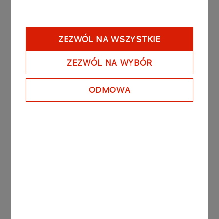
motocyklistów z 232, którzy w ostatni dzień
ubiegłego roku wystartowali z Lizbony. Z
afrykańskimi bezdrożami zmaga się także 110
ZEZWÓL NA WSZYSTKIE
samochodów (spośród 174) i 50 ciężarówek
(spośród 69). Jutro przed zawodnikami bardzo
ZEZWÓL NA WYBÓR
długi etap z Kayes do stolicy Mali – Bamako. Do
pokonania aż 705 km w tym 231 km odcinka
ODMOWA
specjalnego.
Dalsze informacje i zdjęcia „copyright free” w
rozdzielczości prasowej na
stronach:
www.orlenteam.pl
i
www.holek.pl
Inne aktualności