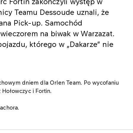
rc Fortin zakończyli występ w
nicy Teamu Dessoude uznali, że
ssana Pick-up. Samochód
wieczorem na biwak w Warzazat.
pojazdu, którego w „Dakarze” nie
echowym dniem dla Orlen Team. Po wycofaniu
Hołowczyc i Fortin.
zachora.