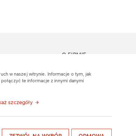
O FIRMIE
głoś zapytanie lub
Sponsoring
uch w naszej witrynie. Informacje o tym, jak
eklamację
połączyć te informacje z innymi danymi
Wymagania
bezpieczeństwa
każ szczegóły