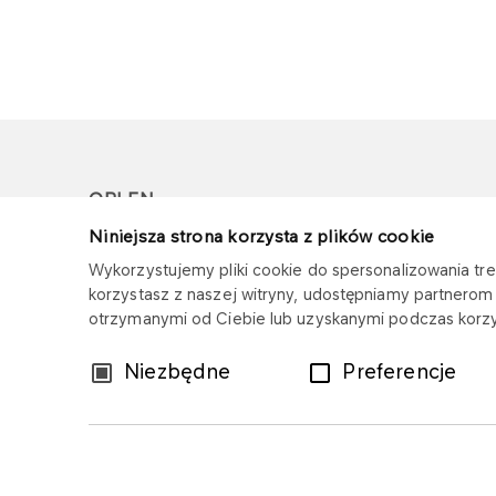
ORLEN
Niniejsza strona korzysta z plików cookie
Copyright © 1996-2026
Wykorzystujemy pliki cookie do spersonalizowania treś
Wszystkie prawa zastrzeżone
korzystasz z naszej witryny, udostępniamy partnero
otrzymanymi od Ciebie lub uzyskanymi podczas korzys
Wybór
Niezbędne
Preferencje
zgody