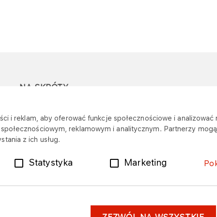
NA SKRÓTY
Ostrzeżenie przed
Przetargi
Z
ci i reklam, aby oferować funkcje społecznościowe i analizować r
oszustwami
r
m społecznościowym, reklamowym i analitycznym. Partnerzy mogą 
Dotacje
tania z ich usług.
Mapa stacji
Plany zakupowe
Statystyka
Marketing
Po