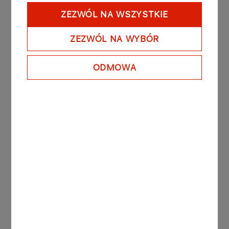
ZEZWÓL NA WSZYSTKIE
Więcej
ZEZWÓL NA WYBÓR
KOMUNIKATY
05.08.2026
PRASOWE
ODMOWA
ORLEN uruchomił Morski
Terminal Przeładunkowy na
Martwej Wiśle w Gdańsku.
Strategiczna inwestycja
powstała głównie dzięki
polskim firmom
Więcej
KOMUNIKATY PRASOWE
04.08.2026
ORLEN zwiększa skalę inwestycji w OZE.
Nowy projekt połączy farmę słoneczną i