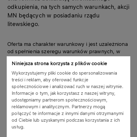
odkupienia, na tych samych warunkach, akcji
MN będących w posiadaniu rządu
litewskiego.
Oferta ma charakter warunkowy i jest uzależniona
od spełnienia szeregu warunków prawnych, w
tym dotyczących formalnego i technicznego
Niniejsza strona korzysta z plików cookie
statusu aktywów logistycznych Mažeikiu Nafta.
Wykorzystujemy pliki cookie do spersonalizowania
treści i reklam, aby oferować funkcje
PKN ORLEN starannie przeanalizował warunki
społecznościowe i analizować ruch w naszej witrynie.
zakupu kontrolnego pakietu litewskiego koncernu
Informacje o tym, jak korzystasz z naszej witryny,
naftowego Mažeikiu Nafta pod kątem ostrych
udostępniamy partnerom społecznościowym,
kryteriów oceny inwestycji wyznaczonych przez
reklamowym i analitycznym. Partnerzy mogą
strategię Koncernu, ukierunkowanych na projekty
połączyć te informacje z innymi danymi otrzymanymi
o wysokiej stopie zwrotu. Analiza potwierdziła, że
od Ciebie lub uzyskanymi podczas korzystania z ich
przy proponowanej cenie inwestycja spełnia
usług.
stawiane wymagania.