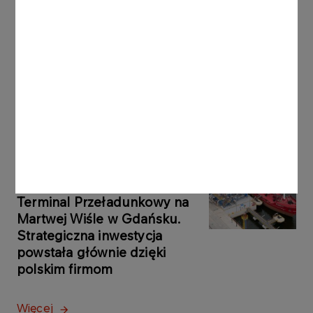
KOMUNIKATY PRASOWE
06.08.2026
Grupa ORLEN notuje rekordowe zyski z
rynków zagranicznych
Więcej
KOMUNIKATY
05.08.2026
PRASOWE
ORLEN uruchomił Morski
Terminal Przeładunkowy na
Martwej Wiśle w Gdańsku.
Strategiczna inwestycja
powstała głównie dzięki
polskim firmom
Więcej