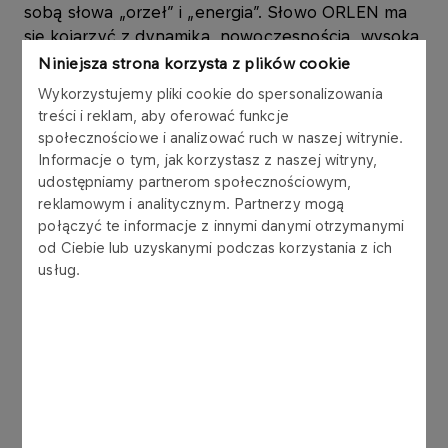
sobą słowa „orzeł” i „energia”. Słowo ORLEN ma
się kojarzyć z dynamika, nowoczesnością, wysoką
jakością, firmą polską międzynarodowego formatu.
Niniejsza strona korzysta z plików cookie
Dzisiaj, po 7 latach funkcjonowania na rynku,
Wykorzystujemy pliki cookie do spersonalizowania
ORLEN jest najcenniejszą polską marką, co
treści i reklam, aby oferować funkcje
potwierdza słuszność przyjętych koncepcji
społecznościowe i analizować ruch w naszej witrynie.
wyboru nazwy i przypisanej do niej strategii marki.
Informacje o tym, jak korzystasz z naszej witryny,
Poza tym marka ORLEN obecna jest na rynku
udostępniamy partnerom społecznościowym,
niemieckim i litewskim.
reklamowym i analitycznym. Partnerzy mogą
połączyć te informacje z innymi danymi otrzymanymi
od Ciebie lub uzyskanymi podczas korzystania z ich
Z kolei marka BLISKA, obecna od dwóch lat w
usług.
ekonomicznym segmencie stacji paliw, realizuje
oczekiwane przez znaczną grupę klientów
atrybuty „gwarantowanej jakości za atrakcyjną
cenę”. W kraju działa obecnie 245 stacji pod tą
marką, a zgodnie ze strategią Koncernu w 2009
roku sieć BLISKA będzie liczyła ok. 1000 obiektów.
Ranking MARQA jest organizowany od 4 lat przez