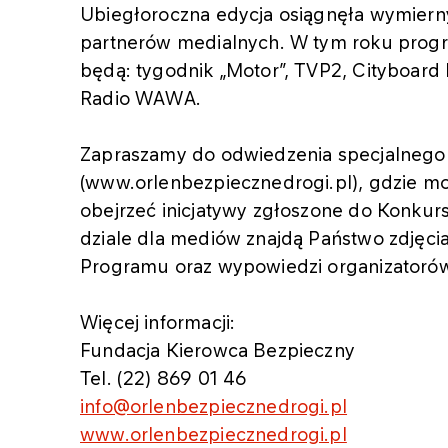
Ubiegłoroczna edycja osiągnęła wymiern
partnerów medialnych. W tym roku prog
będą: tygodnik „Motor”, TVP2, Cityboard 
Radio WAWA.
Zapraszamy do odwiedzenia specjalnego
(www.orlenbezpiecznedrogi.pl), gdzie mo
obejrzeć inicjatywy zgłoszone do Konkur
dziale dla mediów znajdą Państwo zdjęc
Programu oraz wypowiedzi organizatoró
Więcej informacji:
Fundacja Kierowca Bezpieczny
Tel. (22) 869 01 46
info@orlenbezpiecznedrogi.pl
www.orlenbezpiecznedrogi.pl