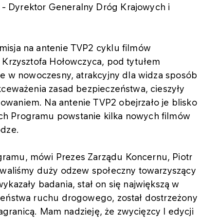
- Dyrektor Generalny Dróg Krajowych i
isja na antenie TVP2 cyklu filmów
m Krzysztofa Hołowczyca, pod tytułem
óre w nowoczesny, atrakcyjny dla widza sposób
ekceważenia zasad bezpieczeństwa, cieszyły
waniem. Na antenie TVP2 obejrzało je blisko
ch Programu powstanie kilka nowych filmów
odze.
ramu, mówi Prezes Zarządu Koncernu, Piotr
wowaliśmy duży odzew społeczny towarzyszący
ykazały badania, stał on się największą w
czeństwa ruchu drogowego, został dostrzeżony
zagranicą. Mam nadzieję, że zwycięzcy I edycji