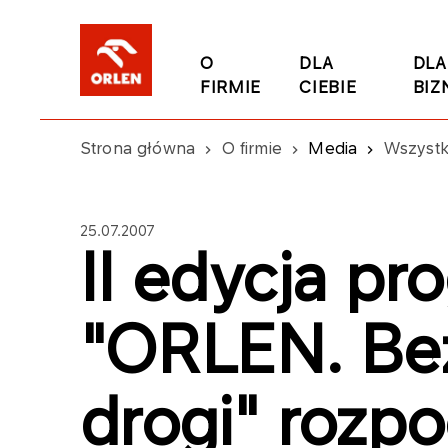
O
DLA
DLA
FIRMIE
CIEBIE
BIZ
Strona główna
O firmie
Media
Wszystk
25.07.2007
II edycja p
"ORLEN. Be
drogi" rozp