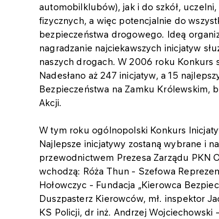
automobilklubów), jak i do szkół, uczelni
fizycznych, a więc potencjalnie do wszyst
bezpieczeństwa drogowego. Ideą organizat
nagradzanie najciekawszych inicjatyw sł
naszych drogach. W 2006 roku Konkurs s
Nadesłano aż 247 inicjatyw, a 15 najleps
Bezpieczeństwa na Zamku Królewskim, b
Akcji.
W tym roku ogólnopolski Konkurs Inicj
Najlepsze inicjatywy zostaną wybrane i 
przewodnictwem Prezesa Zarządu PKN OR
wchodzą: Róża Thun - Szefowa Reprezentac
Hołowczyc - Fundacja „Kierowca Bezpiecz
Duszpasterz Kierowców, mł. inspektor J
KS Policji, dr inż. Andrzej Wojciechowski 