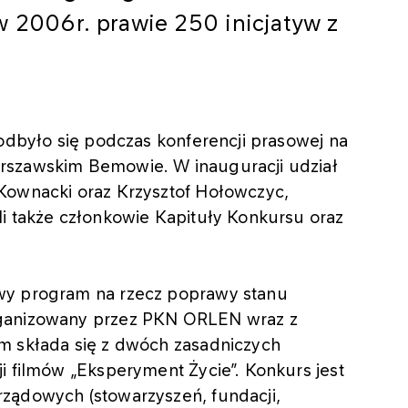
w 2006r. prawie 250 inicjatyw z
 odbyło się podczas konferencji prasowej na
rszawskim Bemowie. W inauguracji udział
Kownacki oraz Krzysztof Hołowczyc,
li także członkowie Kapituły Konkursu oraz
wy program na rzecz poprawy stanu
rganizowany przez PKN ORLEN wraz z
m składa się z dwóch zasadniczych
i filmów „Eksperyment Życie”. Konkurs jest
ządowych (stowarzyszeń, fundacji,