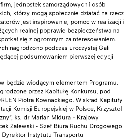
, firm, jednostek samorządowych i osób
kich, którzy mogą społecznie działać na rzecz
orów jest inspirowanie, pomoc w realizacji i
użących realnej poprawie bezpieczeństwa na
potkał się z ogromnym zainteresowaniem.
zych nagrodzono podczas uroczystej Gali
ędącej podsumowaniem pierwszej edycji
atyw będzie wiodącym elementem Programu.
nagrodzone przez Kapitułę Konkursu, pod
LEN Piotra Kownackiego. W skład Kapituły
ji Komisji Europejskiej w Polsce, Krzysztof
ny”, ks. dr Marian Midura - Krajowy
acek Zalewski - Szef Biura Ruchu Drogowego
- Dyrektor Instytutu Transportu