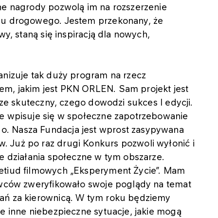
ane nagrody pozwolą im na rozszerzenie
chu drogowego. Jestem przekonany, że
wy, staną się inspiracją dla nowych,
anizuje tak duży program na rzecz
em, jakim jest PKN ORLEN. Sam projekt jest
jsze skuteczny, czego dowodzi sukces I edycji.
ie wpisuje się w społeczne zapotrzebowanie
o. Nasza Fundacja jest wprost zasypywana
 Już po raz drugi Konkurs pozwoli wyłonić i
ze działania społeczne w tym obszarze.
 etiud filmowych „Eksperyment Życie”. Mam
rowców zweryfikowało swoje poglądy na temat
wań za kierownicą. W tym roku będziemy
ce inne niebezpieczne sytuacje, jakie mogą