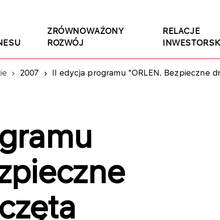
ZRÓWNOWAŻONY
RELACJE
NESU
ROZWÓJ
INWESTORSK
ie
2007
II edycja programu "ORLEN. Bezpieczne dr
rogramu
zpieczne
oczęta