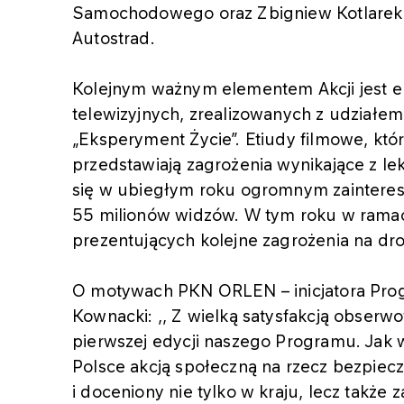
Samochodowego oraz Zbigniew Kotlarek 
Autostrad.
Kolejnym ważnym elementem Akcji jest em
telewizyjnych, zrealizowanych z udziałe
„Eksperyment Życie”. Etiudy filmowe, kt
przedstawiają zagrożenia wynikające z l
się w ubiegłym roku ogromnym zaintereso
55 milionów widzów. W tym roku w rama
prezentujących kolejne zagrożenia na dr
O motywach PKN ORLEN – inicjatora Prog
Kownacki: ,, Z wielką satysfakcją obser
pierwszej edycji naszego Programu. Jak w
Polsce akcją społeczną na rzecz bezpie
i doceniony nie tylko w kraju, lecz także 