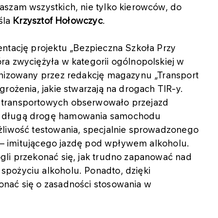
aszam wszystkich, nie tylko kierowców, do
śla
Krzysztof Hołowczyc
.
entację projektu „Bezpieczna Szkoła Przy
ra zwyciężyła w kategorii ogólnopolskiej w
anizowany przez redakcję magazynu „Transport
rożenia, jakie stwarzają na drogach TIR-y.
 transportowych obserwowało przejazd
z długą drogę hamowania samochodu
żliwość testowania, specjalnie sprowadzonego
rt – imitującego jazdę pod wpływem alkoholu.
gli przekonać się, jak trudno zapanować nad
pożyciu alkoholu. Ponadto, dzięki
nać się o zasadności stosowania w