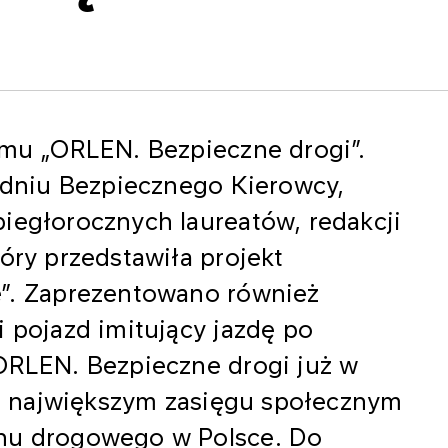
amu „ORLEN. Bezpieczne drogi”.
w dniu Bezpiecznego Kierowcy,
iegłorocznych laureatów, redakcji
óry przedstawiła projekt
e”. Zaprezentowano również
i pojazd imitujący jazdę po
„ORLEN. Bezpieczne drogi już w
ą o największym zasięgu społecznym
chu drogowego w Polsce. Do