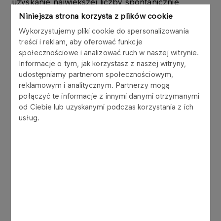
uzyskanie największej liczby spontanicznie
oddanych głosów. W tegorocznym badaniu marka
Niniejsza strona korzysta z plików cookie
ORLEN zdobyła 45,7% poparcia wyprzedzając
Wykorzystujemy pliki cookie do spersonalizowania
marki zachodnich koncernów paliwowych BP –
treści i reklam, aby oferować funkcje
19,6%, a także Shell – 15,6%.
społecznościowe i analizować ruch w naszej witrynie.
Informacje o tym, jak korzystasz z naszej witryny,
Historia marki ORLEN
udostępniamy partnerom społecznościowym,
W wyniku połączenia Petrochemii Płock S.A. z
reklamowym i analitycznym. Partnerzy mogą
CPN S.A. powstała firma, która wymagała
połączyć te informacje z innymi danymi otrzymanymi
od Ciebie lub uzyskanymi podczas korzystania z ich
wykreowania nowej marki. Z ponad 1000
usług.
propozycji wyłoniono nazwę ORLEN, która
gwarantowała pożądane skojarzenia z misją i wizją
firmy. Symbol, przedstawiający stylizowaną głowę
orła, jest dziełem prof. Henryka Chylińskiego.
Dzisiejszą postać logo przybrało po
modyfikacjach dostosowujących go do wymogów
rynkowego znaku towarowego. Wizerunek marki
ORLEN został zaprezentowany po raz pierwszy w
2000 roku, przy okazji emisji drugiej transzy akcji