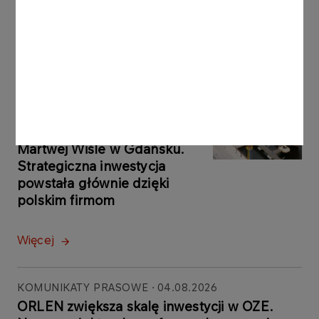
Więcej
KOMUNIKATY
05.08.2026
PRASOWE
ORLEN uruchomił Morski
Terminal Przeładunkowy na
Martwej Wiśle w Gdańsku.
Strategiczna inwestycja
powstała głównie dzięki
polskim firmom
Więcej
KOMUNIKATY PRASOWE
04.08.2026
ORLEN zwiększa skalę inwestycji w OZE.