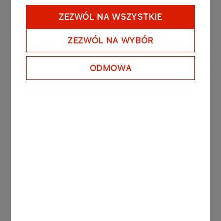
113 tysięcy marek. Badanie prowadzono na
ZEZWÓL NA WSZYSTKIE
obszarze 15 krajów europejskich w 13 językach,
wśród reprezentatywnej dla każdego kraju grupy
ZEZWÓL NA WYBÓR
respondentów. Wraz z otrzymaniem Złotej
Statuetki Marki Godnej Zaufania PKN ORLEN
ODMOWA
nabywa prawo do wykorzystywania Godła Trusted
Brand w swojej komunikacji (m.in. w materiałach
reklamowych).
Inne aktualności
KOMUNIKATY PRASOWE
06.08.2026
Grupa ORLEN notuje rekordowe zyski z
rynków zagranicznych