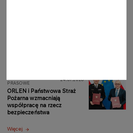
KOMUNIKATY PRASOWE
04.08.2026
ORLEN zwiększa skalę inwestycji w OZE.
Nowy projekt połączy farmę słoneczną i
wiatrową
Więcej
KOMUNIKATY
24.07.2026
PRASOWE
ORLEN i Państwowa Straż
Pożarna wzmacniają
współpracę na rzecz
bezpieczeństwa
Więcej