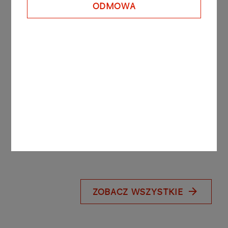
ODMOWA
Więcej
KOMUNIKATY
24.07.2026
PRASOWE
ORLEN i Państwowa Straż
Pożarna wzmacniają
współpracę na rzecz
bezpieczeństwa
Więcej
ZOBACZ WSZYSTKIE