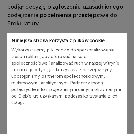
podjął decyzję o zgłoszeniu uzasadnionego
podejrzenia popełnienia przestępstwa do
Prokuratury.
Niniejsza strona korzysta z plików cookie
Rada Nadzorcza Spółki przekazała wstępne
Wykorzystujemy pliki cookie do spersonalizowania
wnioski z prowadzonej w dalszym ciągu kontroli
treści i reklam, aby oferować funkcje
przez Biuro Kontroli i Bezpieczeństwa PKN
społecznościowe i analizować ruch w naszej witrynie.
ORLEN Zarządowi Spółki.Po analizie materiału, w
Informacje o tym, jak korzystasz z naszej witryny,
związku z zaistnieniem uzasadnionego
udostępniamy partnerom społecznościowym,
podejrzenia popełniania przestępstwa działalności
reklamowym i analitycznym. Partnerzy mogą
na szkodę Spółki, Zarząd w dniu dzisiejszym
połączyć te informacje z innymi danymi otrzymanymi
złożył stosowne zawiadomienie do Prokuratury.
od Ciebie lub uzyskanymi podczas korzystania z ich
usług.
Inne aktualności