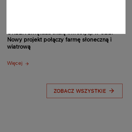
Więcej
KOMUNIKATY PRASOWE
04.08.2026
ORLEN zwiększa skalę inwestycji w OZE.
Nowy projekt połączy farmę słoneczną i
wiatrową
Więcej
ZOBACZ WSZYSTKIE