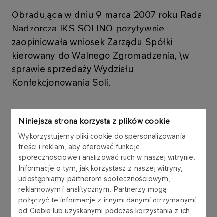
Obradująca w dniu 9 marca 2007 roku Rada
Nadzorcza IKS SOLINO pozytywnie
zaopiniowała wniosek Zarządu Spółki
kierowany do Walnego Zgromadzenia, \w
sprawie sprzedaży Wydziału
Konfekcjonowania Soli.
Rada podjęła decyzję po zapoznaniu się z
Niniejsza strona korzysta z plików cookie
wynikami ekspertyz i analiz ekonomicznych. Rada
Wykorzystujemy pliki cookie do spersonalizowania
podzieliła opinie Zarządu, iż sprzedaż WKS
treści i reklam, aby oferować funkcje
inwestorowi strategicznemu jest najlepszym
społecznościowe i analizować ruch w naszej witrynie.
rozwiązaniem zarówno z punktu widzenia strategii
Informacje o tym, jak korzystasz z naszej witryny,
spółki, jak również zachowania jak największej
udostępniamy partnerom społecznościowym,
liczby miejsc pracy.
reklamowym i analitycznym. Partnerzy mogą
połączyć te informacje z innymi danymi otrzymanymi
Rada przyjęła także wstępne założenia strategii
od Ciebie lub uzyskanymi podczas korzystania z ich