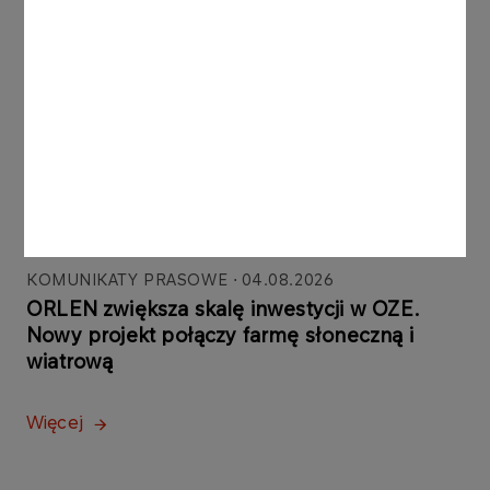
ORLEN uruchomił Morski
Terminal Przeładunkowy na
Martwej Wiśle w Gdańsku.
Strategiczna inwestycja
powstała głównie dzięki
polskim firmom
Więcej
KOMUNIKATY PRASOWE
04.08.2026
ORLEN zwiększa skalę inwestycji w OZE.
Nowy projekt połączy farmę słoneczną i
wiatrową
Więcej