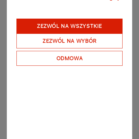
1990 – 1991 Pierwszy reprezentant Koncernu BP
w Polsce
1990 Wybrany przez CBI (Corporation ot British
Industry) na staż szkoleniowy w BP Oil
ZEZWÓL NA WSZYSTKIE
International, UK
ZEZWÓL NA WYBÓR
1985 – 1990 INSTYTUT TECHNOLOGII NAFTY W
KRAKOWIE
ODMOWA
1988 – 1990 Kierownik Laboratorium Silnikowego
1985 – 1988 Asystent
Inne aktualności
KOMUNIKATY
05.08.2026
PRASOWE