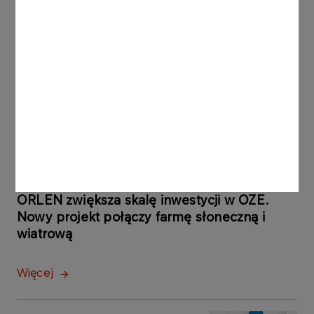
ORLEN uruchomił Morski
Terminal Przeładunkowy na
Martwej Wiśle w Gdańsku.
Strategiczna inwestycja
powstała głównie dzięki
polskim firmom
Więcej
KOMUNIKATY PRASOWE
04.08.2026
ORLEN zwiększa skalę inwestycji w OZE.
Nowy projekt połączy farmę słoneczną i
wiatrową
Więcej