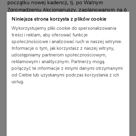
początku nowej kadencji, tj. po Walnym
Zgromadzeniu Akcjonariuszy, zaplanowanym na 6
czerwca b.r.
Niniejsza strona korzysta z plików cookie
Wykorzystujemy pliki cookie do spersonalizowania
Biuro Prasowe
treści i reklam, aby oferować funkcje
społecznościowe i analizować ruch w naszej witrynie.
Wojciech Heydel - Życiorys
Informacje o tym, jak korzystasz z naszej witryny,
udostępniamy partnerom społecznościowym,
WYKSZTAŁCENIE
reklamowym i analitycznym. Partnerzy mogą
1998 UNIVERSITY OF MICHIGAN, USA, General
połączyć te informacje z innymi danymi otrzymanymi
Management (Executive Program)
od Ciebie lub uzyskanymi podczas korzystania z ich
usług.
1985 POLITECHNIKA ŚLĄSKA, Dyplom,
Eksploatacja Pojazdów Samochodowych
DOŚWIADCZENIE ZAWODOWE
2004 – obecnie PKN ORLEN S.A.
Od lutego 2008 roku – obecnie p.o. Prezesa
Zarządu
Od listopada 2004 – obecnie Wiceprezes Zarządu