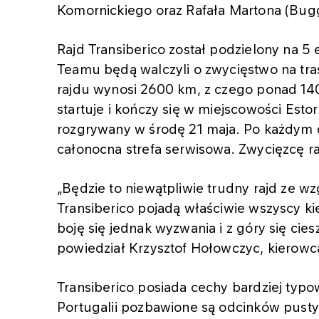
Komornickiego oraz Rafała Martona (Bu
Rajd Transiberico został podzielony na 
Teamu będą walczyli o zwycięstwo na trasa
rajdu wynosi 2600 km, z czego ponad 140
startuje i kończy się w miejscowości Esto
rozgrywany w środę 21 maja. Po każdym 
całonocna strefa serwisowa. Zwycięzcę r
„Będzie to niewątpliwie trudny rajd ze w
Transiberico pojadą właściwie wszyscy kie
boję się jednak wyzwania i z góry się cie
powiedział Krzysztof Hołowczyc, kiero
Transiberico posiada cechy bardziej typo
Portugalii pozbawione są odcinków pusty