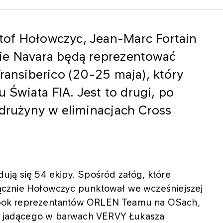
tof Hołowczyc, Jean-Marc Fortain
ie Navara będą reprezentować
Transiberico (20-25 maja), który
u Świata FIA. Jest to drugi, po
 drużyny w eliminacjach Cross
jdują się 54 ekipy. Spośród załóg, które
wyłącznie Hołowczyc punktował we wcześniejszej
. Obok reprezentantów ORLEN Teamu na OSach,
nia jadącego w barwach VERVY Łukasza