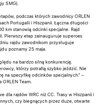
ggy SMG).
5 etapów, podczas których zawodnicy ORLEN
ch Portugalii i Hiszpanii. Łączna długości
0 km stanowią odcinki specjalne. Rajd
ril. Pierwszy etap zainauguruje superoes
dniu rajdu zawodnikom przysługuje
ajdu poznamy 25 maja.
zględu na bardzo silną konkurencję.
rowcy, którzy potrafią szybko jeździć. Nie
szę na specyfikę odcinków specjalnych.” –
wca ORLEN Team.
we dla rajdów WRC niż CC. Trasy w Hiszpanii i
nnych, czy biegnących przez duże, otwarte