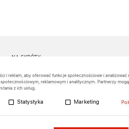
NA SKRÓTY
Ostrzeżenie przed
Przetargi
Z
ci i reklam, aby oferować funkcje społecznościowe i analizować r
oszustwami
r
m społecznościowym, reklamowym i analitycznym. Partnerzy mogą 
Dotacje
tania z ich usług.
Mapa stacji
Plany zakupowe
Statystyka
Marketing
Po