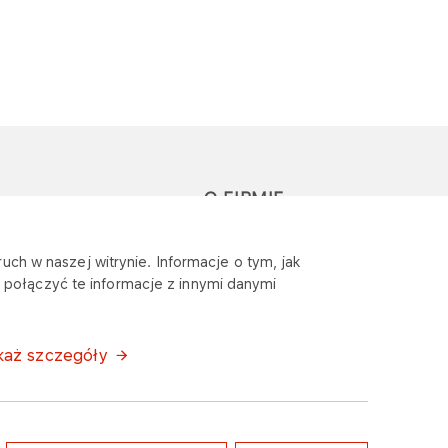
O FIRMIE
głoś zapytanie lub
Sponsoring
uch w naszej witrynie. Informacje o tym, jak
eklamację
połączyć te informacje z innymi danymi
Wymagania
bezpieczeństwa
każ szczegóły