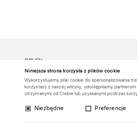
ORLEN
Niniejsza strona korzysta z plików cookie
Copyright © 1996-2026
Wykorzystujemy pliki cookie do spersonalizowania treś
Wszystkie prawa zastrzeżone
korzystasz z naszej witryny, udostępniamy partnero
otrzymanymi od Ciebie lub uzyskanymi podczas korzys
Wybór
Niezbędne
Preferencje
zgody