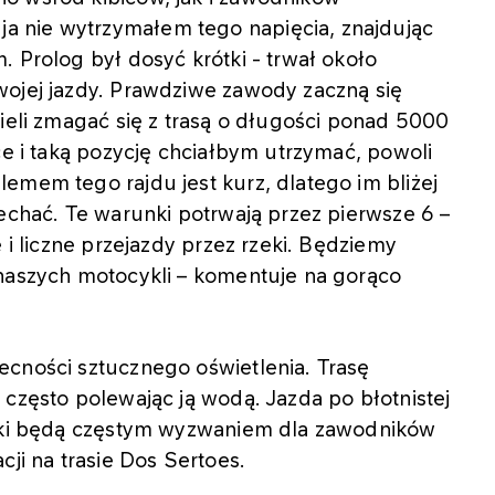
 nie wytrzymałem tego napięcia, znajdując
. Prolog był dosyć krótki - trwał około
wojej jazdy. Prawdziwe zawody zaczną się
sieli zmagać się z trasą o długości ponad 5000
ce i taką pozycję chciałbym utrzymać, powoli
emem tego rajdu jest kurz, dlatego im bliżej
jechać. Te warunki potrwają przez pierwsze 6 –
 i liczne przejazdy przez rzeki. Będziemy
 naszych motocykli – komentuje na gorąco
ecności sztucznego oświetlenia. Trasę
 często polewając ją wodą. Jazda po błotnistej
unki będą częstym wyzwaniem dla zawodników
cji na trasie Dos Sertoes.