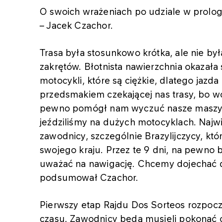
O swoich wrażeniach po udziale w prol
– Jacek Czachor.
Trasa była stosunkowo krótka, ale nie by
zakrętów. Błotnista nawierzchnia okazał
motocykli, które są ciężkie, dlatego jazd
przedsmakiem czekającej nas trasy, bo wc
pewno pomógł nam wyczuć nasze maszyny
jeździliśmy na dużych motocyklach. Najw
zawodnicy, szczególnie Brazylijczycy, kt
swojego kraju. Przez te 9 dni, na pewno 
uważać na nawigację. Chcemy dojechać do
podsumował Czachor.
Pierwszy etap Rajdu Dos Sorteos rozpoczni
czasu. Zawodnicy będą musieli pokonać o