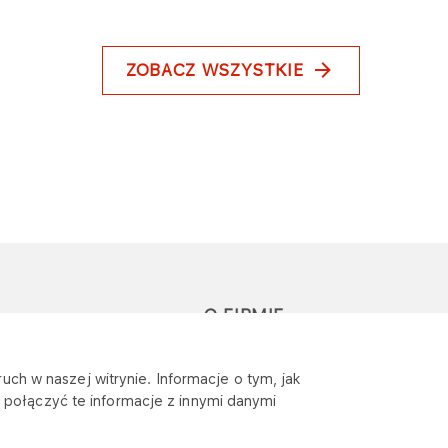
ZOBACZ WSZYSTKIE
O FIRMIE
głoś zapytanie lub
Sponsoring
uch w naszej witrynie. Informacje o tym, jak
eklamację
połączyć te informacje z innymi danymi
Wymagania
bezpieczeństwa