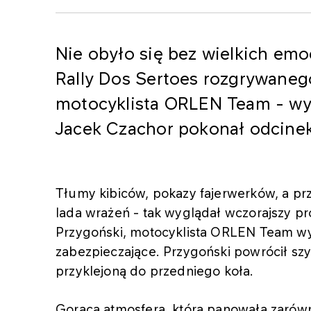
Nie obyło się bez wielkich emo
Rally Dos Sertoes rozgrywanego
motocyklista ORLEN Team - wyp
Jacek Czachor pokonał odcinek
Tłumy kibiców, pokazy fajerwerków, a prz
lada wrażeń - tak wyglądał wczorajszy pr
Przygoński, motocyklista ORLEN Team wyp
zabezpieczające. Przygoński powrócił szy
przyklejoną do przedniego koła.
Gorąca atmosfera, która panowała zarówn