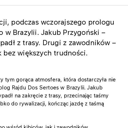
cji, podczas wczorajszego prologu
 w Brazylii. Jakub Przygoński –
adł z trasy. Drugi z zawodników –
 bez większych trudności.
y tym gorąca atmosfera, która dostarczyła nie
olog Rajdu Dos Sertoes w Brazylii. Jakub
adł na zakręcie z trasy, przecinając taśmy
bko do rywalizacji, kończąc jazdę z taśmą
o wśród kibiców, jak i zawodników