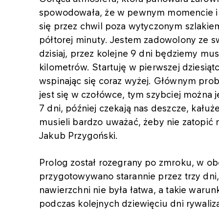
spowodowała, że w pewnym momencie i ja
się przez chwil poza wytyczonym szlakiem
półtorej minuty. Jestem zadowolony ze s
dzisiaj, przez kolejne 9 dni będziemy mu
kilometrów. Startuję w pierwszej dziesiąt
wspinając się coraz wyżej. Głównym probl
jest się w czołówce, tym szybciej można 
7 dni, później czekają nas deszcze, kałuże
musieli bardzo uważać, żeby nie zatopić
Jakub Przygoński.
Prolog został rozegrany po zmroku, w ob
przygotowywano starannie przez trzy dni,
nawierzchni nie była łatwa, a takie war
podczas kolejnych dziewięciu dni rywaliza