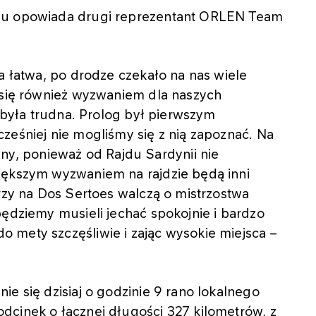
ogu opowiada drugi reprezentant ORLEN Team
ła łatwa, po drodze czekało na nas wiele
a się również wyzwaniem dla naszych
a była trudna. Prolog był pierwszym
ześniej nie mogliśmy się z nią zapoznać. Na
, ponieważ od Rajdu Sardynii nie
iększym wyzwaniem na rajdzie będą inni
órzy na Dos Sertoes walczą o mistrzostwa
będziemy musieli jechać spokojnie i bardzo
 mety szczęśliwie i zając wysokie miejsca –
e się dzisiaj o godzinie 9 rano lokalnego
dcinek o łącznej długości 327 kilometrów, z