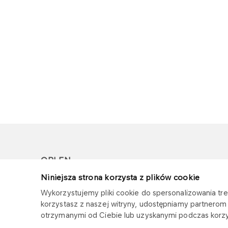
ORLEN
Niniejsza strona korzysta z plików cookie
Copyright © 1996-2026
Wykorzystujemy pliki cookie do spersonalizowania treś
Wszystkie prawa zastrzeżone
korzystasz z naszej witryny, udostępniamy partnero
otrzymanymi od Ciebie lub uzyskanymi podczas korzys