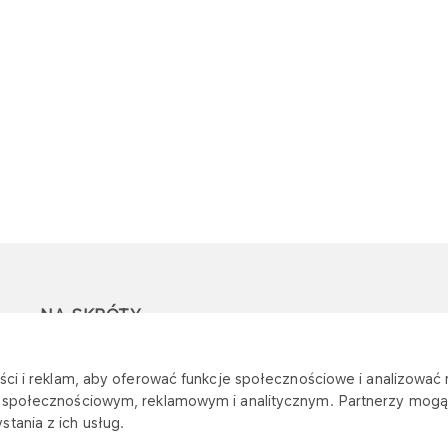
NA SKRÓTY
Ostrzeżenie przed
Przetargi
Z
ci i reklam, aby oferować funkcje społecznościowe i analizować r
oszustwami
r
m społecznościowym, reklamowym i analitycznym. Partnerzy mogą 
Dotacje
tania z ich usług.
Mapa stacji